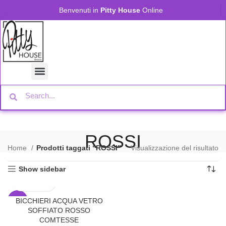
Benvenuti in
Pitty House
Online
ROSSI
Home
Prodotti taggati “ROSSI”
Visualizzazione del risultato
Show sidebar
BICCHIERI ACQUA VETRO
-29%
SOFFIATO ROSSO
COMTESSE