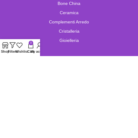
Bone China
Ceramica
Complementi Arredo
Cristalleria
Gioielleria
0
Shop
Filters
Wishlist
Cart
My account
Lampade e Lampadari
Limoges
Murano
Oggetistica
Oreficeria
Orologi
Pelletteria
Porcellana
Swarovski