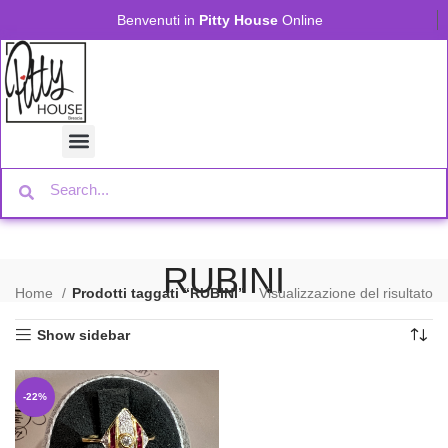
Benvenuti in
Pitty House
Online
RUBINI
Home
Prodotti taggati “RUBINI”
Visualizzazione del risultato
Show sidebar
-22%