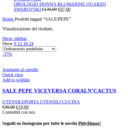
era:
è:
OROLOGIO DONNA BLUMARINE QUARZO
Il
€130,00.
Il
€91,00.
SWAROVSKI
€
139,00
€
97,00
prezzo
prezzo
Home
Prodotti taggati “SALE/PEPE”
originale
attuale
era:
è:
Visualizzazione del risultato
€139,00.
€97,00.
Show sidebar
Show
9
12
18
24
-37%
Aggiungi al carrello
Quick view
Add to wishlist
SALE PEPE VICEVERSA CORALN’CACTUS
UTENSILI/PORTA UTENSILI CUCINA
Il
Il
€
30,00
€
19,00
prezzo
prezzo
Connettiti con noi.
originale
attuale
era:
è:
Seguiti su Instagram per tutte le novità
PittyHouse!
€30,00.
€19,00.