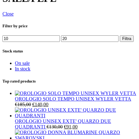
Close
Filter by price
Prezzo
Prezzo
Filtra
Min
Max
Stock status
On sale
In stock
Top rated products
OROLOGIO SOLO TEMPO UNISEX WYLER VETTA
Il
Il
€
185,00
€
140,00
prezzo
prezzo
originale
attuale
era:
è:
OROLOGIO UNISEX EXTE' QUARZO DUE
€185,00.
€140,00.
Il
Il
QUADRANTI
€
130,00
€
91,00
prezzo
prezzo
originale
attuale