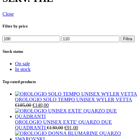
Close
Filter by price
Prezzo
Prezzo
Filtra
Min
Max
Stock status
On sale
In stock
Top rated products
OROLOGIO SOLO TEMPO UNISEX WYLER VETTA
Il
Il
€
185,00
€
140,00
prezzo
prezzo
originale
attuale
era:
è:
OROLOGIO UNISEX EXTE' QUARZO DUE
€185,00.
€140,00.
Il
Il
QUADRANTI
€
130,00
€
91,00
prezzo
prezzo
originale
attuale