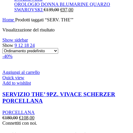
era:
è:
OROLOGIO DONNA BLUMARINE QUARZO
Il
€130,00.
Il
€91,00.
SWAROVSKI
€
139,00
€
97,00
prezzo
prezzo
Home
Prodotti taggati “SERV. THE'”
originale
attuale
era:
è:
Visualizzazione del risultato
€139,00.
€97,00.
Show sidebar
Show
9
12
18
24
-40%
Aggiungi al carrello
Quick view
Add to wishlist
SERVIZIO THE’ 9PZ. VIVACE SCHERZER
PORCELLANA
PORCELLANA
Il
Il
€
180,00
€
108,00
prezzo
prezzo
Connettiti con noi.
originale
attuale