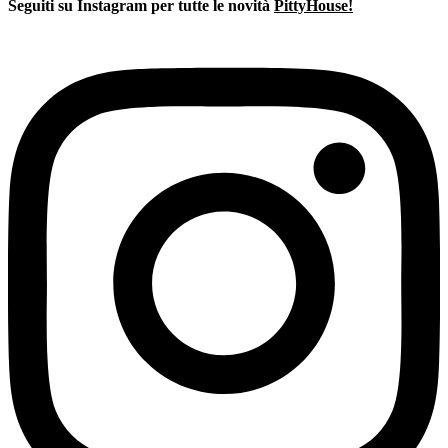
era:
è:
Seguiti su Instagram per tutte le novità
PittyHouse!
€180,00.
€108,00.