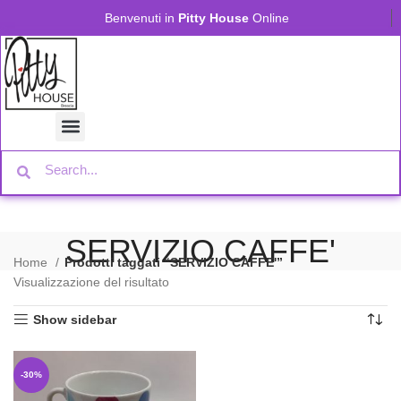
Benvenuti in
Pitty House
Online
SERVIZIO CAFFE'
Home
Prodotti taggati “SERVIZIO CAFFE'”
Visualizzazione del risultato
Show sidebar
-30%