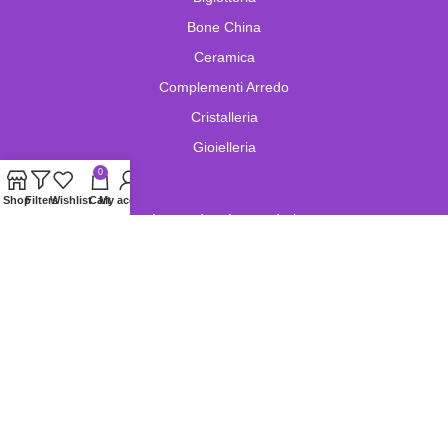
Bone China
Ceramica
Complementi Arredo
Cristalleria
Gioielleria
0
Shop
Filters
Wishlist
Cart
My account
Lampade e Lampadari
Limoges
Murano
Oggetistica
Oreficeria
Orologi
Pelletteria
Porcellana