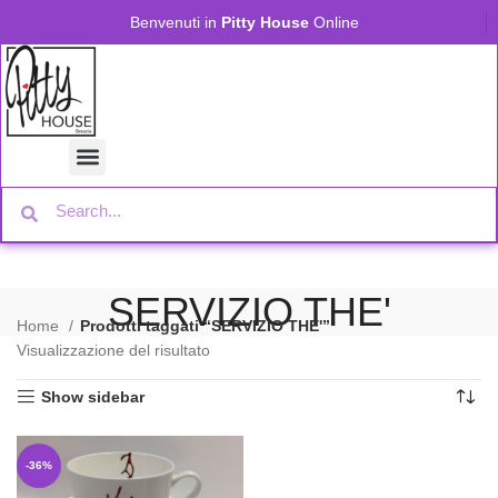
Benvenuti in
Pitty House
Online
SERVIZIO THE'
Home
Prodotti taggati “SERVIZIO THE'”
Visualizzazione del risultato
Show sidebar
-36%