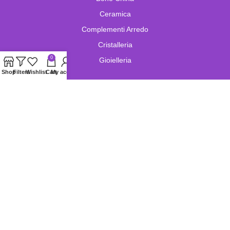
Ceramica
Complementi Arredo
Cristalleria
0
Gioielleria
Shop
Filters
Wishlist
Cart
My account
Lampade e Lampadari
Limoges
Murano
Oggetistica
Oreficeria
Orologi
Pelletteria
Porcellana
Swarovski