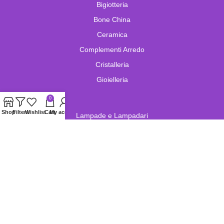
Bigiotteria
Bone China
Ceramica
Complementi Arredo
Cristalleria
Gioielleria
0
Shop
Filters
Wishlist
Cart
My account
Lampade e Lampadari
Limoges
Murano
Oggetistica
Oreficeria
Orologi
Pelletteria
Porcellana