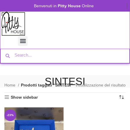
Benvenuti in
Pitty House
Online
SINTESI
Home
Prodotti taggati “SINTESI”
Visualizzazione del risultato
Show sidebar
-23%