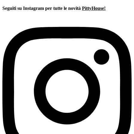
originale
attuale
era:
è:
Seguiti su Instagram per tutte le novità
PittyHouse!
€21,00.
€12,00.