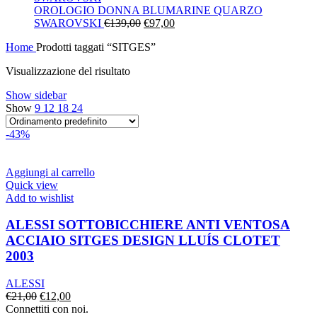
era:
è:
OROLOGIO DONNA BLUMARINE QUARZO
Il
€130,00.
Il
€91,00.
SWAROVSKI
€
139,00
€
97,00
prezzo
prezzo
Home
Prodotti taggati “SITGES”
originale
attuale
era:
è:
Visualizzazione del risultato
€139,00.
€97,00.
Show sidebar
Show
9
12
18
24
-43%
Aggiungi al carrello
Quick view
Add to wishlist
ALESSI SOTTOBICCHIERE ANTI VENTOSA
ACCIAIO SITGES DESIGN LLUÍS CLOTET
2003
ALESSI
Il
Il
€
21,00
€
12,00
prezzo
prezzo
Connettiti con noi.