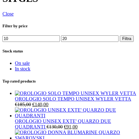
Close
Filter by price
Prezzo
Prezzo
Filtra
Min
Max
Stock status
On sale
In stock
Top rated products
OROLOGIO SOLO TEMPO UNISEX WYLER VETTA
Il
Il
€
185,00
€
140,00
prezzo
prezzo
originale
attuale
era:
è:
OROLOGIO UNISEX EXTE' QUARZO DUE
€185,00.
€140,00.
Il
Il
QUADRANTI
€
130,00
€
91,00
prezzo
prezzo
originale
attuale