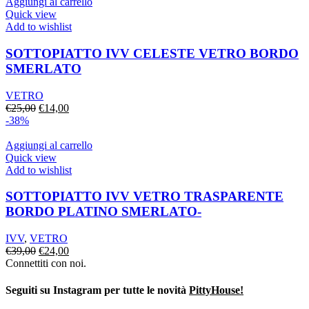
era:
è:
Aggiungi al carrello
€192,00.
€96,00.
Quick view
Add to wishlist
SOTTOPIATTO IVV CELESTE VETRO BORDO
SMERLATO
VETRO
Il
Il
€
25,00
€
14,00
prezzo
prezzo
-38%
originale
attuale
era:
è:
Aggiungi al carrello
€25,00.
€14,00.
Quick view
Add to wishlist
SOTTOPIATTO IVV VETRO TRASPARENTE
BORDO PLATINO SMERLATO-
IVV
,
VETRO
Il
Il
€
39,00
€
24,00
prezzo
prezzo
Connettiti con noi.
originale
attuale
era:
è:
Seguiti su Instagram per tutte le novità
PittyHouse!
€39,00.
€24,00.