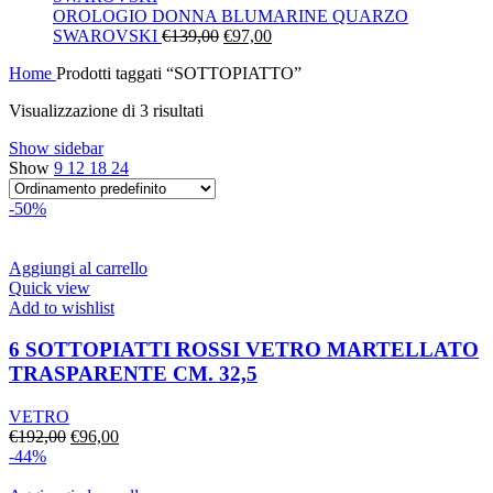
era:
è:
OROLOGIO DONNA BLUMARINE QUARZO
Il
€130,00.
Il
€91,00.
SWAROVSKI
€
139,00
€
97,00
prezzo
prezzo
Home
Prodotti taggati “SOTTOPIATTO”
originale
attuale
era:
è:
Visualizzazione di 3 risultati
€139,00.
€97,00.
Show sidebar
Show
9
12
18
24
-50%
Aggiungi al carrello
Quick view
Add to wishlist
6 SOTTOPIATTI ROSSI VETRO MARTELLATO
TRASPARENTE CM. 32,5
VETRO
Il
Il
€
192,00
€
96,00
prezzo
prezzo
-44%
originale
attuale