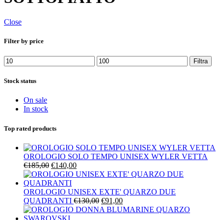
Close
Filter by price
Prezzo
Prezzo
Filtra
Min
Max
Stock status
On sale
In stock
Top rated products
OROLOGIO SOLO TEMPO UNISEX WYLER VETTA
Il
Il
€
185,00
€
140,00
prezzo
prezzo
originale
attuale
era:
è:
OROLOGIO UNISEX EXTE' QUARZO DUE
€185,00.
€140,00.
Il
Il
QUADRANTI
€
130,00
€
91,00
prezzo
prezzo
originale
attuale