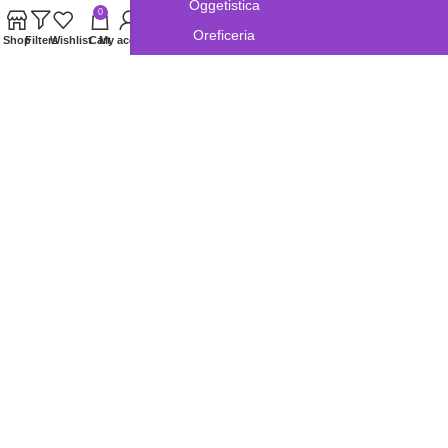
Oggetistica
0
Oreficeria
Shop
Filters
Wishlist
Cart
My account
Orologi
Pelletteria
Porcellana
Swarovski
Vetro
Copyright © Pitty Bags S.r.l.s.
Corso martiri della Libertà,44/A Brescia
P.I. : 04412680987. All Rights Reserved. Pittyhouse.com