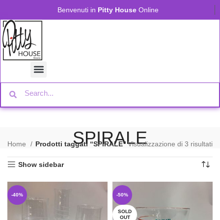
Benvenuti in
Pitty House
Online
SPIRALE
Home
Prodotti taggati “SPIRALE”
Visualizzazione di 3 risultati
Show sidebar
-40%
-50%
SOLD
OUT