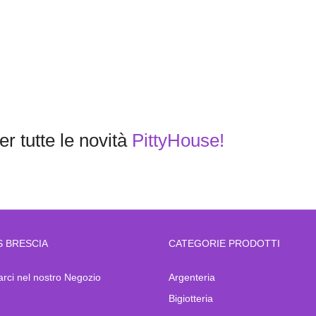
r tutte le novità
PittyHouse!
S BRESCIA
CATEGORIE PRODOTTI
arci nel nostro Negozio
Argenteria
Bigiotteria