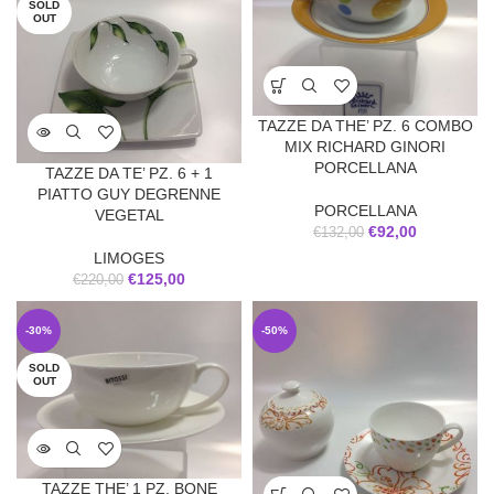
SOLD
OUT
TAZZE DA THE’ PZ. 6 COMBO
MIX RICHARD GINORI
PORCELLANA
TAZZE DA TE’ PZ. 6 + 1
PIATTO GUY DEGRENNE
PORCELLANA
VEGETAL
€
92,00
€
132,00
LIMOGES
€
125,00
€
220,00
-30%
-50%
SOLD
OUT
TAZZE THE’ 1 PZ. BONE