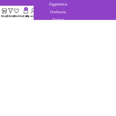
Oggetistica
0
Oreficeria
Shop
Filters
Wishlist
Cart
My account
Orologi
Pelletteria
Porcellana
Swarovski
Vetro
Copyright © Pitty Bags S.r.l.s.
Corso martiri della Libertà,44/A Brescia
P.I. : 04412680987. All Rights Reserved. Pittyhouse.com