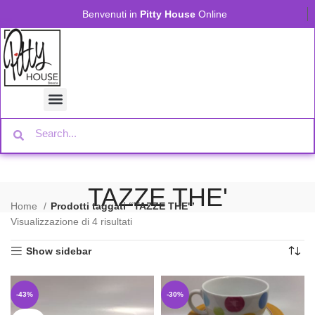
Benvenuti in
Pitty House
Online
TAZZE THE'
Home
Prodotti taggati “TAZZE THE'”
Visualizzazione di 4 risultati
Show sidebar
-43%
-30%