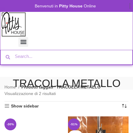
Benvenuti in
Pitty House
Online
TRACOLLA METALLO
Home
Prodotti taggati “TRACOLLA METALLO”
Visualizzazione di 2 risultati
Show sidebar
-30%
-51%