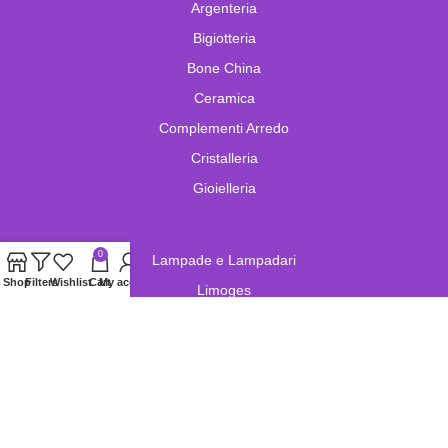
Argenteria
Bigiotteria
Bone China
Ceramica
Complementi Arredo
Cristalleria
Gioielleria
0
Lampade e Lampadari
Shop
Filters
Wishlist
Cart
My account
Limoges
Murano
Oggetistica
Oreficeria
Orologi
Pelletteria