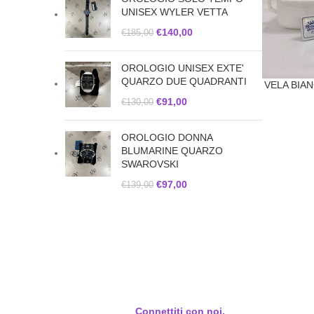
UNISEX WYLER VETTA
€
140,00
€
185,00
OROLOGIO UNISEX EXTE'
QUARZO DUE QUADRANTI
VELA BIAN
€
91,00
€
130,00
OROLOGIO DONNA
BLUMARINE QUARZO
SWAROVSKI
€
97,00
€
139,00
Connettiti con noi.