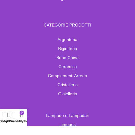
CATEGORIE PRODOTTI
Argenteria
Bigiotteria
Bone China
Ceramica
Complementi Arredo
Cristalleria
Gioielleria
0
Lampade e Lampadari
Shop
Filters
Wishlist
Cart
My account
Limoges
Murano