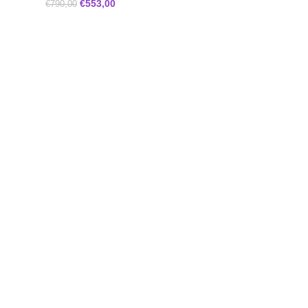
€
553,00
€
790,00