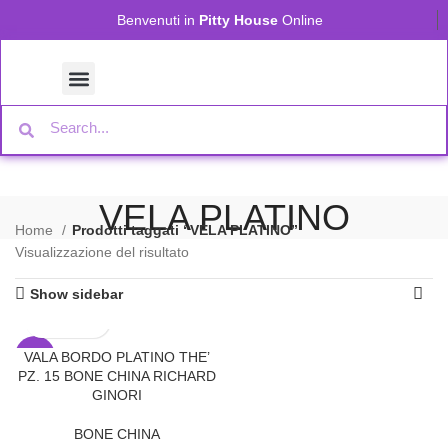
Benvenuti in
Pitty House
Online
VELA PLATINO
Home
Prodotti taggati “VELA PLATINO”
Visualizzazione del risultato
Show sidebar
VALA BORDO PLATINO THE’
-30%
PZ. 15 BONE CHINA RICHARD
SOLD
GINORI
OUT
BONE CHINA