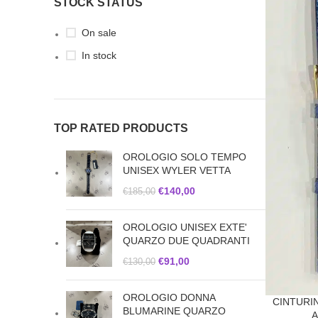
STOCK STATUS
On sale
In stock
TOP RATED PRODUCTS
OROLOGIO SOLO TEMPO
UNISEX WYLER VETTA
€
140,00
€
185,00
OROLOGIO UNISEX EXTE'
QUARZO DUE QUADRANTI
€
91,00
€
130,00
OROLOGIO DONNA
CINTURI
BLUMARINE QUARZO
A