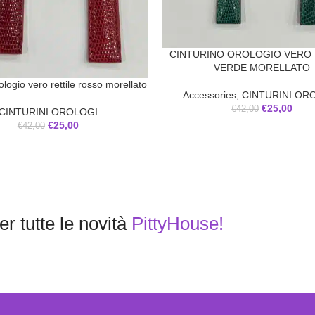
CINTURINO OROLOGIO VERO 
VERDE MORELLATO
ologio vero rettile rosso morellato
Accessories
,
CINTURINI OR
€
25,00
€
42,00
CINTURINI OROLOGI
€
25,00
€
42,00
r tutte le novità
PittyHouse!