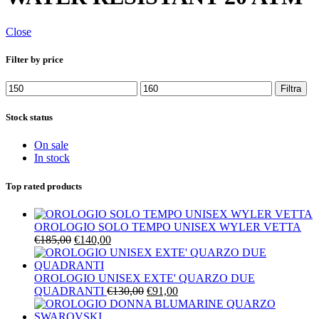
Close
Filter by price
Prezzo
Prezzo
Filtra
Min
Max
Stock status
On sale
In stock
Top rated products
OROLOGIO SOLO TEMPO UNISEX WYLER VETTA
Il
Il
€
185,00
€
140,00
prezzo
prezzo
originale
attuale
era:
è:
OROLOGIO UNISEX EXTE' QUARZO DUE
€185,00.
€140,00.
Il
Il
QUADRANTI
€
130,00
€
91,00
prezzo
prezzo
originale
attuale