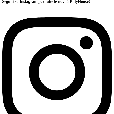
era:
è:
Seguiti su Instagram per tutte le novità
PittyHouse!
€210,00.
€157,00.