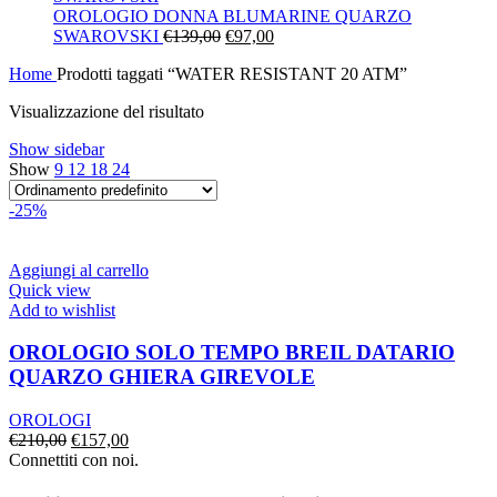
era:
è:
OROLOGIO DONNA BLUMARINE QUARZO
Il
€130,00.
Il
€91,00.
SWAROVSKI
€
139,00
€
97,00
prezzo
prezzo
Home
Prodotti taggati “WATER RESISTANT 20 ATM”
originale
attuale
era:
è:
Visualizzazione del risultato
€139,00.
€97,00.
Show sidebar
Show
9
12
18
24
-25%
Aggiungi al carrello
Quick view
Add to wishlist
OROLOGIO SOLO TEMPO BREIL DATARIO
QUARZO GHIERA GIREVOLE
OROLOGI
Il
Il
€
210,00
€
157,00
prezzo
prezzo
Connettiti con noi.
originale
attuale