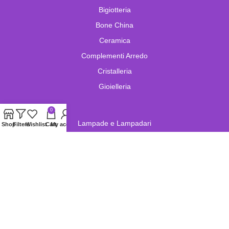
Bigiotteria
Bone China
Ceramica
Complementi Arredo
Cristalleria
Gioielleria
0
Lampade e Lampadari
Shop
Filters
Wishlist
Cart
My account
Limoges
Murano
Oggetistica
Oreficeria
Orologi
Pelletteria