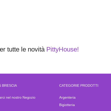
r tutte le novità
PittyHouse!
S BRESCIA
CATEGORIE PRODOTTI
arci nel nostro Negozio
Argenteria
Bigiotteria