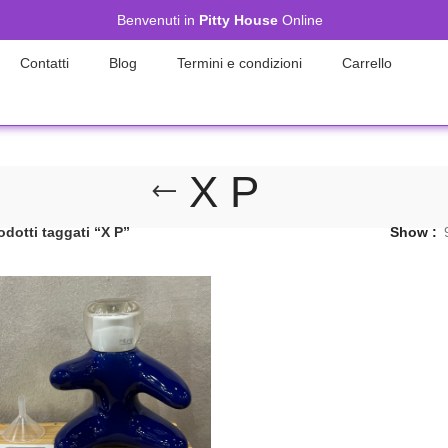
Benvenuti in
Pitty House
Online
Contatti
Blog
Termini e condizioni
Carrello
X P
odotti taggati “X P”
Show