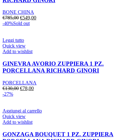
RICHARD GINORI
BONE CHINA
Il
Il
€
785,00
€
549,00
prezzo
prezzo
-40%
Sold out
originale
attuale
era:
è:
€785,00.
€549,00.
Leggi tutto
Quick view
Add to wishlist
GINEVRA AVORIO ZUPPIERA 1 PZ.
PORCELLANA RICHARD GINORI
PORCELLANA
Il
Il
€
130,00
€
78,00
prezzo
prezzo
-27%
originale
attuale
era:
è:
€130,00.
€78,00.
Aggiungi al carrello
Quick view
Add to wishlist
GONZAGA BOUQUET 1 PZ. ZUPPIERA