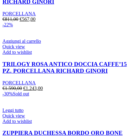
RICHARD GINORI
PORCELLANA
Il
Il
€
811,00
€
567,00
prezzo
prezzo
-22%
originale
attuale
era:
è:
€811,00.
€567,00.
Aggiungi al carrello
Quick view
Add to wishlist
TRILOGY ROSA ANTICO DOCCIA CAFFE’15
PZ. PORCELLANA RICHARD GINORI
PORCELLANA
Il
Il
€
1.590,00
€
1.243,00
prezzo
prezzo
-30%
Sold out
originale
attuale
era:
è:
€1.590,00.
€1.243,00.
Leggi tutto
Quick view
Add to wishlist
ZUPPIERA DUCHESSA BORDO ORO BONE