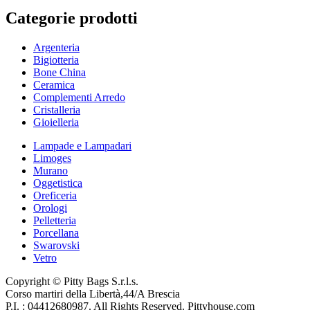
Categorie prodotti
Argenteria
Bigiotteria
Bone China
Ceramica
Complementi Arredo
Cristalleria
Gioielleria
Lampade e Lampadari
Limoges
Murano
Oggetistica
Oreficeria
Orologi
Pelletteria
Porcellana
Swarovski
Vetro
Copyright © Pitty Bags S.r.l.s.
Corso martiri della Libertà,44/A Brescia
P.I. : 04412680987. All Rights Reserved. Pittyhouse.com