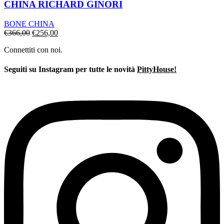
CHINA RICHARD GINORI
BONE CHINA
Il
Il
€
366,00
€
256,00
prezzo
prezzo
Connettiti con noi.
originale
attuale
era:
è:
€366,00.
€256,00.
Seguiti su Instagram per tutte le novità
PittyHouse!