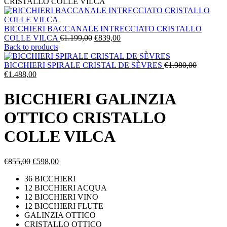
CRISTALLO COLLE VILCA
BICCHIERI BACCANALE INTRECCIATO CRISTALLO
Il
Il
COLLE VILCA
€
1.199,00
€
839,00
prezzo
prezzo
Back to products
originale
attuale
era:
è:
Il
BICCHIERI SPIRALE CRISTAL DE SÈVRES
€
1.980,00
Il
€1.199,00.
€839,00.
prezzo
€
1.488,00
prezzo
originale
attuale
era:
BICCHIERI GALINZIA
è:
€1.980,0
€1.488,00.
OTTICO CRISTALLO
COLLE VILCA
Il
Il
€
855,00
€
598,00
prezzo
prezzo
36 BICCHIERI
originale
attuale
12 BICCHIERI ACQUA
era:
è:
12 BICCHIERI VINO
€855,00.
€598,00.
12 BICCHIERI FLUTE
GALINZIA OTTICO
CRISTALLO OTTICO