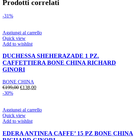
Prodotti correlati
-31%
Aggiungi al carrello
Quick view
Add to wishlist
DUCHESSA SHEHERAZADE 1 PZ.
CAFFETTIERA BONE CHINA RICHARD
GINORI
BONE CHINA
Il
Il
€
199,00
€
138,00
prezzo
prezzo
-30%
originale
attuale
era:
è:
€199,00.
€138,00.
Aggiungi al carrello
Quick view
Add to wishlist
EDERA ANTINEA CAFFE’ 15 PZ BONE CHINA