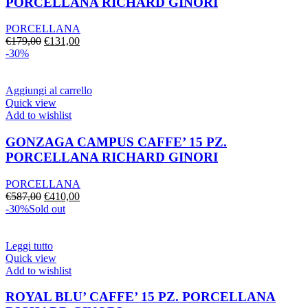
PORCELLANA RICHARD GINORI
PORCELLANA
Il
Il
€
179,00
€
131,00
prezzo
prezzo
-30%
originale
attuale
era:
è:
€179,00.
€131,00.
Aggiungi al carrello
Quick view
Add to wishlist
GONZAGA CAMPUS CAFFE’ 15 PZ.
PORCELLANA RICHARD GINORI
PORCELLANA
Il
Il
€
587,00
€
410,00
prezzo
prezzo
-30%
Sold out
originale
attuale
era:
è:
€587,00.
€410,00.
Leggi tutto
Quick view
Add to wishlist
ROYAL BLU’ CAFFE’ 15 PZ. PORCELLANA