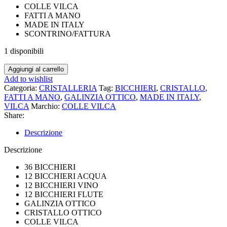
COLLE VILCA
FATTI A MANO
MADE IN ITALY
SCONTRINO/FATTURA
1 disponibili
BICCHIERI
Aggiungi al carrello
GALINZIA
Add to wishlist
OTTICO
Categoria:
CRISTALLERIA
Tag:
BICCHIERI
,
CRISTALLO
,
CRISTALLO
FATTI A MANO
,
GALINZIA OTTICO
,
MADE IN ITALY
,
COLLE
VILCA
Marchio:
COLLE VILCA
VILCA
Share:
quantità
Descrizione
Descrizione
36 BICCHIERI
12 BICCHIERI ACQUA
12 BICCHIERI VINO
12 BICCHIERI FLUTE
GALINZIA OTTICO
CRISTALLO OTTICO
COLLE VILCA