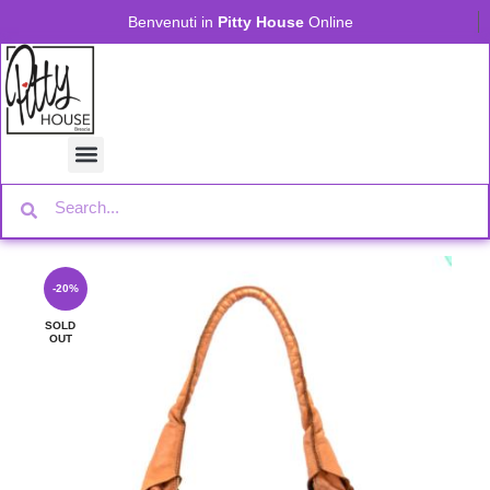
Benvenuti in
Pitty House
Online
-20%
SOLD
OUT