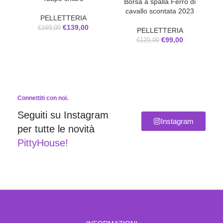
Borsa a spalla Ferro di
Bo
cavallo scontata 2023
t
PELLETTERIA
€
139,00
€
169,00
PELLETTERIA
€
99,00
€
129,00
Connettiti con noi.
Seguiti su Instagram
Instagram
per tutte le novità
PittyHouse!