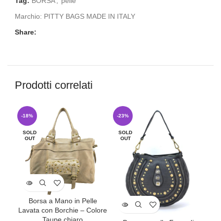
Tag:
BORSA
,
pelle
Marchio:
PITTY BAGS MADE IN ITALY
Share:
Prodotti correlati
-18%
-23%
-2
SOLD
SOLD
SO
OUT
OUT
O
Borsa a Mano in Pelle
Lavata con Borchie – Colore
Taupe chiaro