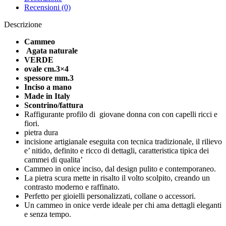
Made
Recensioni (0)
in
Italy
Descrizione
quantità
Cammeo
Agata naturale
VERDE
ovale cm.3×4
spessore mm.3
Inciso a mano
Made in Italy
Scontrino/fattura
Raffigurante profilo di giovane donna con con capelli ricci e
fiori.
pietra dura
incisione artigianale eseguita con tecnica tradizionale, il rilievo
e’ nitido, definito e ricco di dettagli, caratteristica tipica dei
cammei di qualita’
Cammeo in onice inciso, dal design pulito e contemporaneo.
La pietra scura mette in risalto il volto scolpito, creando un
contrasto moderno e raffinato.
Perfetto per gioielli personalizzati, collane o accessori.
Un cammeo in onice verde ideale per chi ama dettagli eleganti
e senza tempo.