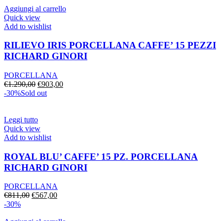
€1.017,00.
€711,00.
Aggiungi al carrello
Quick view
Add to wishlist
RILIEVO IRIS PORCELLANA CAFFE’ 15 PEZZI
RICHARD GINORI
PORCELLANA
Il
Il
€
1.290,00
€
903,00
prezzo
prezzo
-30%
Sold out
originale
attuale
era:
è:
€1.290,00.
€903,00.
Leggi tutto
Quick view
Add to wishlist
ROYAL BLU’ CAFFE’ 15 PZ. PORCELLANA
RICHARD GINORI
PORCELLANA
Il
Il
€
811,00
€
567,00
prezzo
prezzo
-30%
originale
attuale