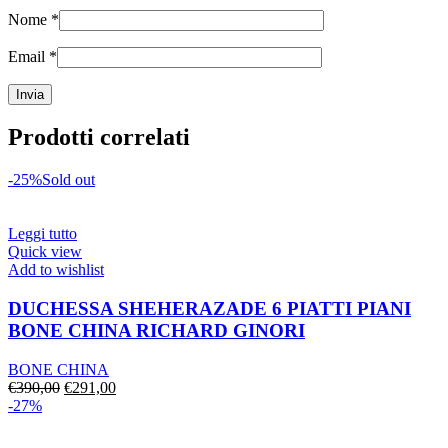
Nome
*
Email
*
Prodotti correlati
-25%
Sold out
Leggi tutto
Quick view
Add to wishlist
DUCHESSA SHEHERAZADE 6 PIATTI PIANI
BONE CHINA RICHARD GINORI
BONE CHINA
Il
Il
€
390,00
€
291,00
prezzo
prezzo
-27%
originale
attuale
era:
è: