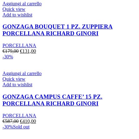
€390,00.
€291,00.
Aggiungi al carrello
Quick view
Add to wishlist
GONZAGA BOUQUET 1 PZ. ZUPPIERA
PORCELLANA RICHARD GINORI
PORCELLANA
Il
Il
€
179,00
€
131,00
prezzo
prezzo
-30%
originale
attuale
era:
è:
€179,00.
€131,00.
Aggiungi al carrello
Quick view
Add to wishlist
GONZAGA CAMPUS CAFFE’ 15 PZ.
PORCELLANA RICHARD GINORI
PORCELLANA
Il
Il
€
587,00
€
410,00
prezzo
prezzo
-30%
Sold out
originale
attuale
era:
è: