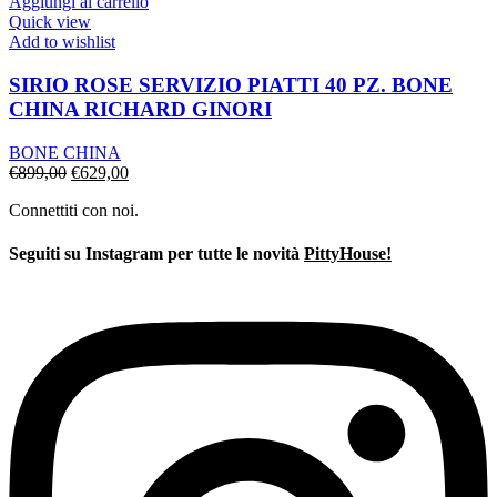
era:
è:
Aggiungi al carrello
€811,00.
€567,00.
Quick view
Add to wishlist
SIRIO ROSE SERVIZIO PIATTI 40 PZ. BONE
CHINA RICHARD GINORI
BONE CHINA
Il
Il
€
899,00
€
629,00
prezzo
prezzo
Connettiti con noi.
originale
attuale
era:
è:
€899,00.
€629,00.
Seguiti su Instagram per tutte le novità
PittyHouse!