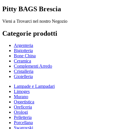
Pitty BAGS Brescia
Vieni a Trovarci nel nostro Negozio
Categorie prodotti
Argenteria
Bigiotteria
Bone China
Ceramica
Complementi Arredo
Cristalleria
Gioielleria
Lampade e Lampadari
Limoges
Murano
Oggetistica
Oreficeria
Orologi
Pelletteria
Porcellana
Swarovski