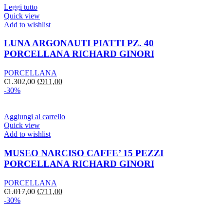
€587,00.
€410,00.
Leggi tutto
Quick view
Add to wishlist
LUNA ARGONAUTI PIATTI PZ. 40
PORCELLANA RICHARD GINORI
PORCELLANA
Il
Il
€
1.302,00
€
911,00
prezzo
prezzo
-30%
originale
attuale
era:
è:
€1.302,00.
€911,00.
Aggiungi al carrello
Quick view
Add to wishlist
MUSEO NARCISO CAFFE’ 15 PEZZI
PORCELLANA RICHARD GINORI
PORCELLANA
Il
Il
€
1.017,00
€
711,00
prezzo
prezzo
-30%
originale
attuale
era:
è: