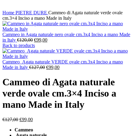
Home
PIETRE DURE
Cammeo di Agata naturale verde ovale
cm.3×4 Inciso a mano Made in Italy
Cammeo in Agata naturale nero ovale cm.3x4 Inciso a mano Made
Il
Il
in Italy
€
120,00
€
99,00
prezzo
prezzo
Back to products
originale
attuale
era:
è:
€120,00.
€99,00.
Cammeo Agata naturale VERDE ovale cm.3x4 Inciso a mano
Il
Il
Made in Italy
€
127,00
€
99,00
prezzo
prezzo
originale
attuale
Cammeo di Agata naturale
era:
è:
€127,00.
€99,00.
verde ovale cm.3×4 Inciso a
mano Made in Italy
Il
Il
€
127,00
€
99,00
prezzo
prezzo
Cammeo
originale
attuale
Agata naturale
era:
è: