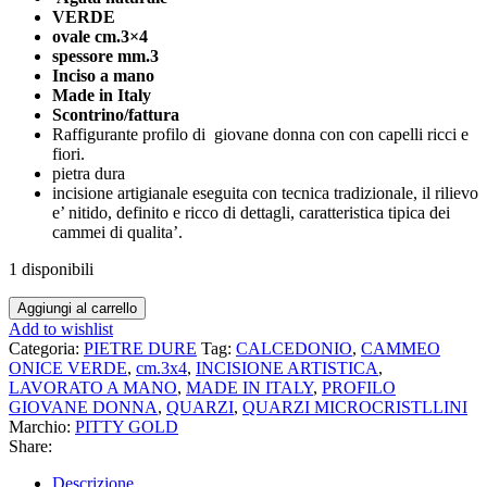
VERDE
€127,00.
€99,00.
ovale cm.3×4
spessore mm.3
Inciso a mano
Made in Italy
Scontrino/fattura
Raffigurante profilo di giovane donna con con capelli ricci e
fiori.
pietra dura
incisione artigianale eseguita con tecnica tradizionale, il rilievo
e’ nitido, definito e ricco di dettagli, caratteristica tipica dei
cammei di qualita’.
1 disponibili
Cammeo
Aggiungi al carrello
di
Add to wishlist
Agata
Categoria:
PIETRE DURE
Tag:
CALCEDONIO
,
CAMMEO
naturale
ONICE VERDE
,
cm.3x4
,
INCISIONE ARTISTICA
,
verde
LAVORATO A MANO
,
MADE IN ITALY
,
PROFILO
ovale
GIOVANE DONNA
,
QUARZI
,
QUARZI MICROCRISTLLINI
cm.3x4
Marchio:
PITTY GOLD
Inciso
Share:
a
mano
Descrizione