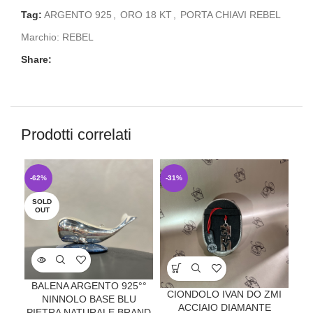
Tag:
ARGENTO 925
,
ORO 18 KT
,
PORTA CHIAVI REBEL
Marchio:
REBEL
Share:
Prodotti correlati
-62%
-31%
-3
SOLD
OUT
BALENA ARGENTO 925°°
CIONDOLO IVAN DO ZMI
CO
NINNOLO BASE BLU
ACCIAIO DIAMANTE
PIETRA NATURALE BRAND