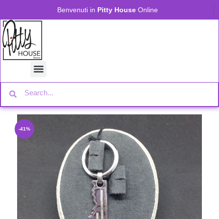
Benvenuti in
Pitty House
Online
-41%