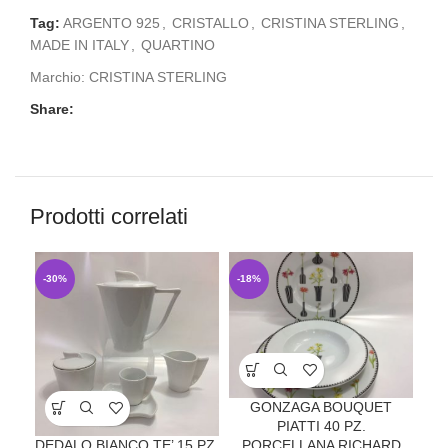
Tag:
ARGENTO 925
,
CRISTALLO
,
CRISTINA STERLING
,
MADE IN ITALY
,
QUARTINO
Marchio:
CRISTINA STERLING
Share:
Prodotti correlati
-30%
-18%
-3
GO
GONZAGA BOUQUET
PIATTI 40 PZ.
PORCELLANA RICHARD
DEDALO BIANCO TE’ 15 PZ.