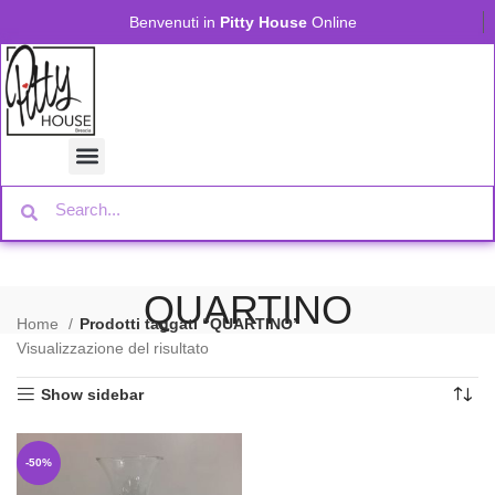
Benvenuti in
Pitty House
Online
QUARTINO
Home
Prodotti taggati “QUARTINO”
Visualizzazione del risultato
Show sidebar
-50%