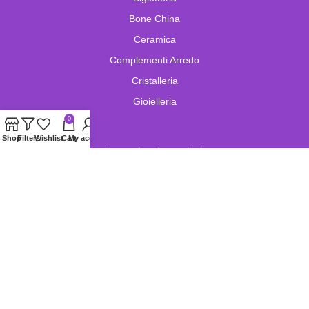
Bone China
Ceramica
Complementi Arredo
Cristalleria
Gioielleria
0
Shop
Filters
Wishlist
Cart
My account
Lampade e Lampadari
Limoges
Murano
Oggetistica
Oreficeria
Orologi
Pelletteria
Porcellana