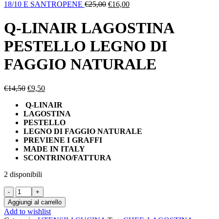
Il
Il
18/10 E SANTROPENE
€
25,00
€
16,00
prezzo
prezzo
originale
attuale
Q-LINAIR LAGOSTINA
era:
è:
€25,00.
€16,00.
PESTELLO LEGNO DI
FAGGIO NATURALE
Il
Il
€
14,50
€
9,50
prezzo
prezzo
Q-LINAIR
originale
attuale
LAGOSTINA
era:
è:
PESTELLO
€14,50.
€9,50.
LEGNO DI FAGGIO NATURALE
PREVIENE I GRAFFI
MADE IN ITALY
SCONTRINO/FATTURA
2 disponibili
Q-
LINAIR
Aggiungi al carrello
LAGOSTINA
Add to wishlist
PESTELLO