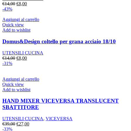
Il
Il
€
14,00
€
8,00
prezzo
prezzo
-43%
originale
attuale
era:
è:
Aggiungi al carrello
€14,00.
€8,00.
Quick view
Add to wishlist
Domus&Design coltello per grana acciaio 18/10
UTENSILI CUCINA
Il
Il
€
14,00
€
8,00
prezzo
prezzo
-31%
originale
attuale
era:
è:
€14,00.
€8,00.
Aggiungi al carrello
Quick view
Add to wishlist
HAND MIXER VICEVERSA TRANSLUCENT
SBATTITORE
UTENSILI CUCINA
,
VICEVERSA
Il
Il
€
39,00
€
27,00
prezzo
prezzo
-33%