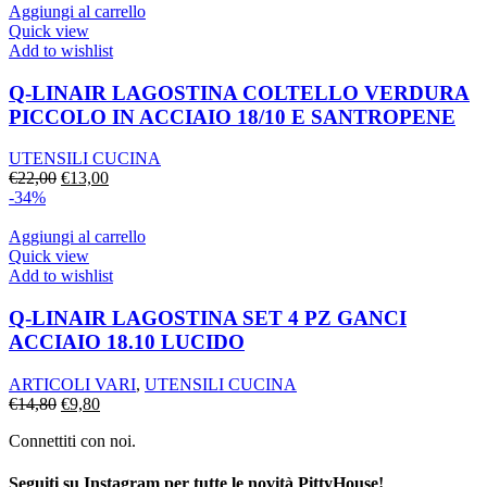
era:
è:
Aggiungi al carrello
€14,00.
€9,00.
Quick view
Add to wishlist
Q-LINAIR LAGOSTINA COLTELLO VERDURA
PICCOLO IN ACCIAIO 18/10 E SANTROPENE
UTENSILI CUCINA
Il
Il
€
22,00
€
13,00
prezzo
prezzo
-34%
originale
attuale
era:
è:
Aggiungi al carrello
€22,00.
€13,00.
Quick view
Add to wishlist
Q-LINAIR LAGOSTINA SET 4 PZ GANCI
ACCIAIO 18.10 LUCIDO
ARTICOLI VARI
,
UTENSILI CUCINA
Il
Il
€
14,80
€
9,80
prezzo
prezzo
Connettiti con noi.
originale
attuale
era:
è:
€14,80.
€9,80.
Seguiti su Instagram per tutte le novità
PittyHouse!