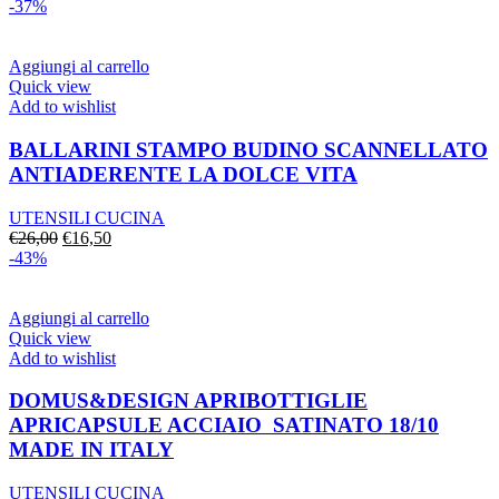
-37%
Aggiungi al carrello
Quick view
Add to wishlist
BALLARINI STAMPO BUDINO SCANNELLATO
ANTIADERENTE LA DOLCE VITA
UTENSILI CUCINA
Il
Il
€
26,00
€
16,50
prezzo
prezzo
-43%
originale
attuale
era:
è:
€26,00.
€16,50.
Aggiungi al carrello
Quick view
Add to wishlist
DOMUS&DESIGN APRIBOTTIGLIE
APRICAPSULE ACCIAIO SATINATO 18/10
MADE IN ITALY
UTENSILI CUCINA