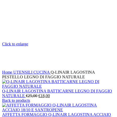
Click to enlarge
Home
UTENSILI CUCINA
Q-LINAIR LAGOSTINA
PESTELLO LEGNO DI FAGGIO NATURALE
Q-LINAIR LAGOSTINA BATTICARNE LEGNO DI FAGGIO
Il
Il
NATURALE
€
25,00
€
18,00
prezzo
prezzo
Back to products
originale
attuale
era:
è:
€25,00.
€18,00.
AFFETTA FORMAGGIO Q-LINAIR LAGOSTINA ACCIAIO