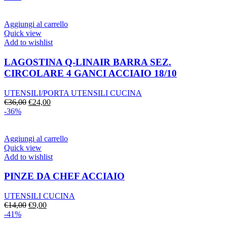
originale
attuale
era:
è:
€39,00.
€27,00.
Aggiungi al carrello
Quick view
Add to wishlist
LAGOSTINA Q-LINAIR BARRA SEZ.
CIRCOLARE 4 GANCI ACCIAIO 18/10
UTENSILI/PORTA UTENSILI CUCINA
Il
Il
€
36,00
€
24,00
prezzo
prezzo
-36%
originale
attuale
era:
è:
€36,00.
€24,00.
Aggiungi al carrello
Quick view
Add to wishlist
PINZE DA CHEF ACCIAIO
UTENSILI CUCINA
Il
Il
€
14,00
€
9,00
prezzo
prezzo
-41%
originale
attuale