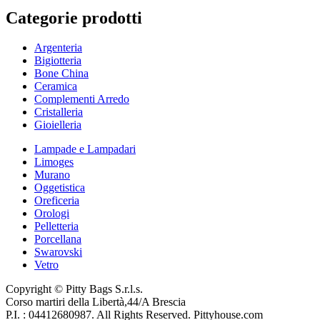
Categorie prodotti
Argenteria
Bigiotteria
Bone China
Ceramica
Complementi Arredo
Cristalleria
Gioielleria
Lampade e Lampadari
Limoges
Murano
Oggetistica
Oreficeria
Orologi
Pelletteria
Porcellana
Swarovski
Vetro
Copyright © Pitty Bags S.r.l.s.
Corso martiri della Libertà,44/A Brescia
P.I. : 04412680987. All Rights Reserved. Pittyhouse.com