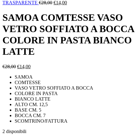
Il
Il
TRASPARENTE
€
28,00
€
14,00
prezzo
prezzo
originale
attuale
SAMOA COMTESSE VASO
era:
è:
€28,00.
€14,00.
VETRO SOFFIATO A BOCCA
COLORE IN PASTA BIANCO
LATTE
Il
Il
€
28,00
€
14,00
prezzo
prezzo
SAMOA
originale
attuale
COMTESSE
era:
è:
VASO VETRO SOFFIATO A BOCCA
€28,00.
€14,00.
COLORE IN PASTA
BIANCO LATTE
ALTO CM. 12,5
BASE CM. 5
BOCCA CM. 7
SCOMTRINO/FATTURA
2 disponibili