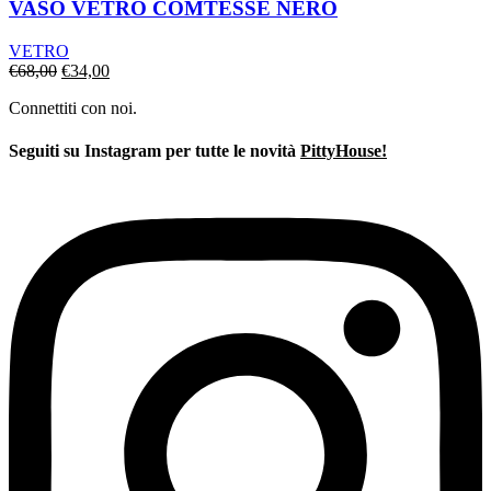
VASO VETRO COMTESSE NERO
VETRO
Il
Il
€
68,00
€
34,00
prezzo
prezzo
Connettiti con noi.
originale
attuale
era:
è:
€68,00.
€34,00.
Seguiti su Instagram per tutte le novità
PittyHouse!