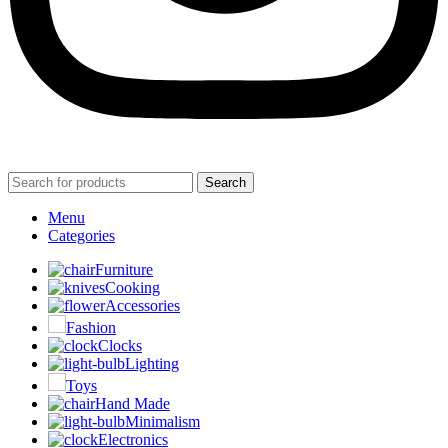
Search
Menu
Categories
Furniture
Cooking
Accessories
Fashion
Clocks
Lighting
Toys
Hand Made
Minimalism
Electronics