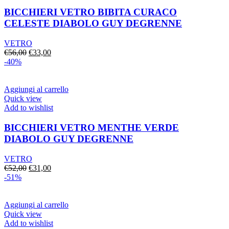
BICCHIERI VETRO BIBITA CURACO
CELESTE DIABOLO GUY DEGRENNE
VETRO
Il
Il
€
56,00
€
33,00
prezzo
prezzo
-40%
originale
attuale
era:
è:
€56,00.
€33,00.
Aggiungi al carrello
Quick view
Add to wishlist
BICCHIERI VETRO MENTHE VERDE
DIABOLO GUY DEGRENNE
VETRO
Il
Il
€
52,00
€
31,00
prezzo
prezzo
-51%
originale
attuale
era:
è:
€52,00.
€31,00.
Aggiungi al carrello
Quick view
Add to wishlist