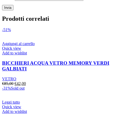
Prodotti correlati
-51%
Aggiungi al carrello
Quick view
Add to wishlist
BICCHIERI ACQUA VETRO MEMORY VERDI
GALBIATI
VETRO
Il
Il
€
85,00
€
42,00
prezzo
prezzo
-31%
Sold out
originale
attuale
era:
è:
€85,00.
€42,00.
Leggi tutto
Quick view
Add to wishlist