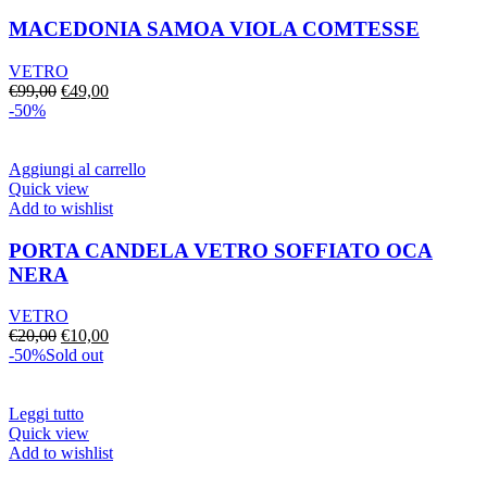
MACEDONIA SAMOA VIOLA COMTESSE
VETRO
Il
Il
€
99,00
€
49,00
prezzo
prezzo
-50%
originale
attuale
era:
è:
€99,00.
€49,00.
Aggiungi al carrello
Quick view
Add to wishlist
PORTA CANDELA VETRO SOFFIATO OCA
NERA
VETRO
Il
Il
€
20,00
€
10,00
prezzo
prezzo
-50%
Sold out
originale
attuale
era:
è:
€20,00.
€10,00.
Leggi tutto
Quick view
Add to wishlist