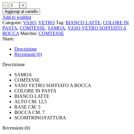
SAMOA
COMTESSE
Aggiungi al carrello
VASO
Add to wishlist
VETRO
Categorie:
VASO
,
VETRO
Tag:
BIANCO LATTE
,
COLORE IN
SOFFIATO
PASTA
,
COMTESSE
,
SAMOA
,
VASO VETRO SOFFIATO A
A
BOCCA
Marchio:
COMTESSE
BOCCA
Share:
COLORE
IN
Descrizione
PASTA
Recensioni (0)
BIANCO
LATTE
Descrizione
quantità
SAMOA
COMTESSE
VASO VETRO SOFFIATO A BOCCA
COLORE IN PASTA
BIANCO LATTE
ALTO CM. 12,5
BASE CM. 5
BOCCA CM. 7
SCOMTRINO/FATTURA
Recensioni (0)