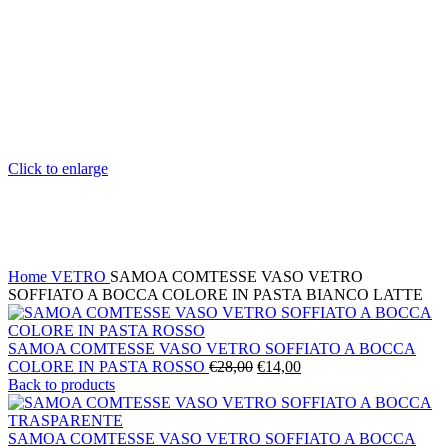
Click to enlarge
Home
VETRO
SAMOA COMTESSE VASO VETRO
SOFFIATO A BOCCA COLORE IN PASTA BIANCO LATTE
SAMOA COMTESSE VASO VETRO SOFFIATO A BOCCA
Il
Il
COLORE IN PASTA ROSSO
€
28,00
€
14,00
prezzo
prezzo
Back to products
originale
attuale
era:
è:
€28,00.
€14,00.
SAMOA COMTESSE VASO VETRO SOFFIATO A BOCCA