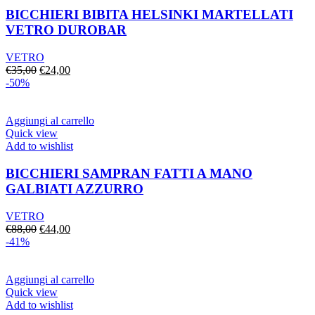
BICCHIERI BIBITA HELSINKI MARTELLATI
VETRO DUROBAR
VETRO
Il
Il
€
35,00
€
24,00
prezzo
prezzo
-50%
originale
attuale
era:
è:
€35,00.
€24,00.
Aggiungi al carrello
Quick view
Add to wishlist
BICCHIERI SAMPRAN FATTI A MANO
GALBIATI AZZURRO
VETRO
Il
Il
€
88,00
€
44,00
prezzo
prezzo
-41%
originale
attuale
era:
è:
€88,00.
€44,00.
Aggiungi al carrello
Quick view
Add to wishlist