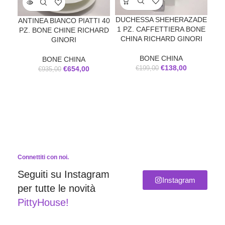
ED
PZ
DUCHESSA SHEHERAZADE
ANTINEA BIANCO PIATTI 40
1 PZ. CAFFETTIERA BONE
PZ. BONE CHINE RICHARD
CHINA RICHARD GINORI
GINORI
BONE CHINA
BONE CHINA
€
138,00
€
199,00
€
654,00
€
935,00
Connettiti con noi.
Seguiti su Instagram
Instagram
per tutte le novità
PittyHouse!