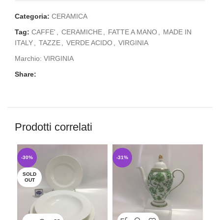
Categoria:
CERAMICA
Tag:
CAFFE'
,
CERAMICHE
,
FATTE A MANO
,
MADE IN
ITALY
,
TAZZE
,
VERDE ACIDO
,
VIRGINIA
Marchio:
VIRGINIA
Share:
Prodotti correlati
-30%
-31%
-3
SOLD
OUT