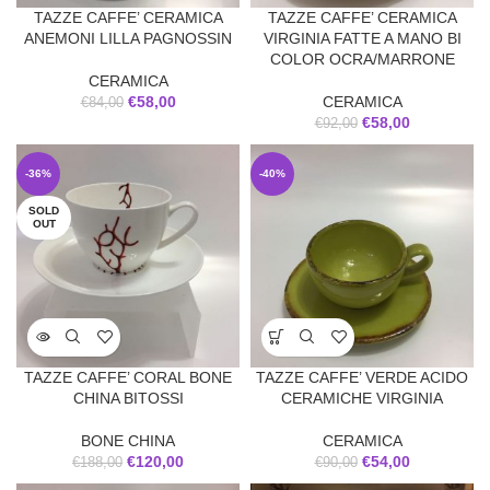
TAZZE CAFFE’ CERAMICA
TAZZE CAFFE’ CERAMICA
ANEMONI LILLA PAGNOSSIN
VIRGINIA FATTE A MANO BI
COLOR OCRA/MARRONE
CERAMICA
€
58,00
CERAMICA
€
84,00
€
58,00
€
92,00
-36%
-40%
SOLD
OUT
TAZZE CAFFE’ CORAL BONE
TAZZE CAFFE’ VERDE ACIDO
CHINA BITOSSI
CERAMICHE VIRGINIA
BONE CHINA
CERAMICA
€
120,00
€
54,00
€
188,00
€
90,00