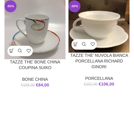
-50%
-30%
TAZZE THE’ NUVOLA BIANCA
PORCELLANA RICHARD
TAZZE THE’ BONE CHINA
GINORI
COUPINA SUIKO
PORCELLANA
BONE CHINA
€
106,00
€
152,00
€
84,00
€
168,00