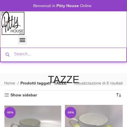
Benvenuti in
Pitty House
Online
TAZZE
Home
Prodotti taggati “TAZZE”
Visualizzazione di 8 risultati
Show sidebar
-50%
-50%