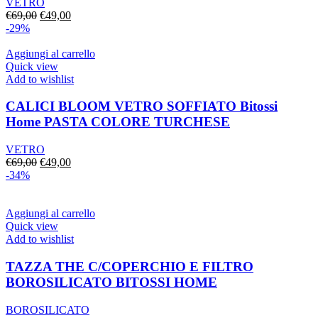
VETRO
Il
Il
€
69,00
€
49,00
prezzo
prezzo
-29%
originale
attuale
era:
è:
Aggiungi al carrello
€69,00.
€49,00.
Quick view
Add to wishlist
CALICI BLOOM VETRO SOFFIATO Bitossi
Home PASTA COLORE TURCHESE
VETRO
Il
Il
€
69,00
€
49,00
prezzo
prezzo
-34%
originale
attuale
era:
è:
€69,00.
€49,00.
Aggiungi al carrello
Quick view
Add to wishlist
TAZZA THE C/COPERCHIO E FILTRO
BOROSILICATO BITOSSI HOME
BOROSILICATO