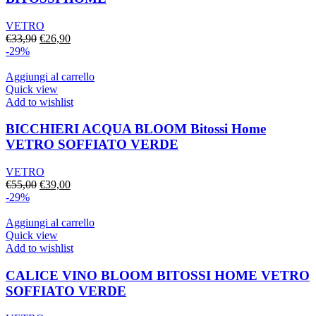
VETRO
Il
Il
€
33,90
€
26,90
prezzo
prezzo
-29%
originale
attuale
era:
è:
Aggiungi al carrello
€33,90.
€26,90.
Quick view
Add to wishlist
BICCHIERI ACQUA BLOOM Bitossi Home
VETRO SOFFIATO VERDE
VETRO
Il
Il
€
55,00
€
39,00
prezzo
prezzo
-29%
originale
attuale
era:
è:
Aggiungi al carrello
€55,00.
€39,00.
Quick view
Add to wishlist
CALICE VINO BLOOM BITOSSI HOME VETRO
SOFFIATO VERDE