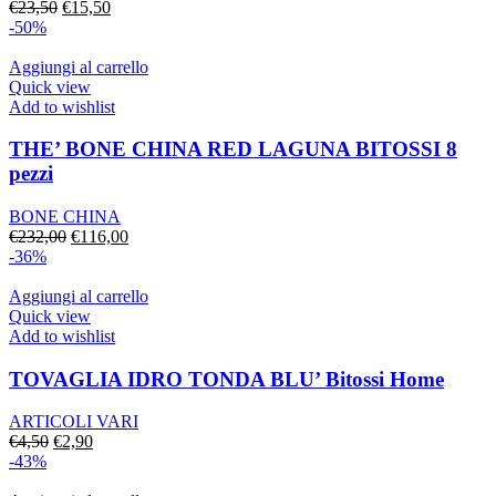
Il
Il
€
23,50
€
15,50
prezzo
prezzo
-50%
originale
attuale
era:
è:
Aggiungi al carrello
€23,50.
€15,50.
Quick view
Add to wishlist
THE’ BONE CHINA RED LAGUNA BITOSSI 8
pezzi
BONE CHINA
Il
Il
€
232,00
€
116,00
prezzo
prezzo
-36%
originale
attuale
era:
è:
Aggiungi al carrello
€232,00.
€116,00.
Quick view
Add to wishlist
TOVAGLIA IDRO TONDA BLU’ Bitossi Home
ARTICOLI VARI
Il
Il
€
4,50
€
2,90
prezzo
prezzo
-43%
originale
attuale