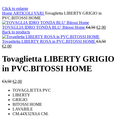
Click to enlarge
Home
ARTICOLI VARI
Tovaglietta LIBERTY GRIGIO in
PVC.BITOSSI HOME
Il
Il
TOVAGLIA IDRO TONDA BLU' Bitossi Home
€
4,50
€
2,90
prezzo
prezzo
Back to products
originale
attuale
era:
è:
Il
Tovaglietta LIBERTY ROSA in PVC.BITOSSI HOME
€
3,50
Il
€4,50.
€2,90.
prezzo
€
2,00
prezzo
origina
attuale
era:
Tovaglietta LIBERTY GRIGIO
è:
€3,50.
€2,00.
in PVC.BITOSSI HOME
Il
Il
€
3,50
€
2,00
prezzo
prezzo
TOVAGLIETTA PVC
originale
attuale
LIBERTY
era:
è:
GRIGIO
€3,50.
€2,00.
BITOSSI HOME
LAVABILE
CM.44X32X0,6 CM.