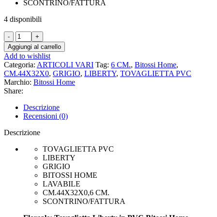
SCONTRINO/FATTURA
4 disponibili
Tovaglietta
LIBERTY
Aggiungi al carrello
GRIGIO
Add to wishlist
in
Categoria:
ARTICOLI VARI
Tag:
6 CM.
,
Bitossi Home
,
PVC.BITOSSI
CM.44X32X0
,
GRIGIO
,
LIBERTY
,
TOVAGLIETTA PVC
HOME
Marchio:
Bitossi Home
quantità
Share:
Descrizione
Recensioni (0)
Descrizione
TOVAGLIETTA PVC
LIBERTY
GRIGIO
BITOSSI HOME
LAVABILE
CM.44X32X0,6 CM.
SCONTRINO/FATTURA