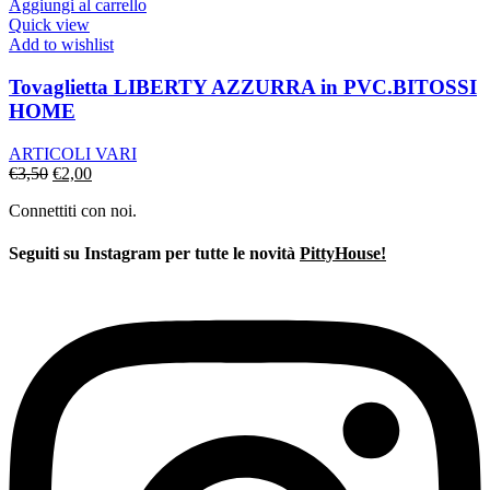
era:
è:
Aggiungi al carrello
€4,50.
€2,90.
Quick view
Add to wishlist
Tovaglietta LIBERTY AZZURRA in PVC.BITOSSI
HOME
ARTICOLI VARI
Il
Il
€
3,50
€
2,00
prezzo
prezzo
Connettiti con noi.
originale
attuale
era:
è:
€3,50.
€2,00.
Seguiti su Instagram per tutte le novità
PittyHouse!