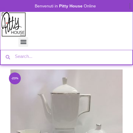
Benvenuti in
Pitty House
Online
-23%