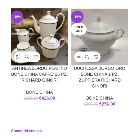
-30%
-30%
-2
SOLD
OUT
P
B
ANTINEA BORDO PLATINO
DUCHESSA BORDO ORO
BONE CHINA CAFFE’ 15 PZ.
BONE CHINA 1 PZ.
RICHARD GINORI
ZUPPIERA RICHARD
GINORI
BONE CHINA
€
426,00
BONE CHINA
€
609,00
€
256,00
€
366,00
Connettiti con noi.