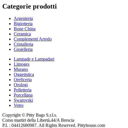
Categorie prodotti
Argenteria
Bigiotteria
Bone China
Ceramica
Complementi Arredo
Cristalleria
Gioielleria
Lampade e Lampadari
Limoges
Murano
Oggetistica
Oreficeria
Orologi
Pelletteria
Porcellana
Swarovski
Vetro
Copyright © Pitty Bags S.r.l.s.
Corso martiri della Libertà,44/A Brescia
P.I. : 04412680987. All Rights Reserved. Pittyhouse.com