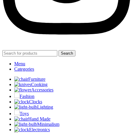
Search
Menu
Categories
Furniture
Cooking
Accessories
Fashion
Clocks
Lighting
Toys
Hand Made
Minimalism
Electronics