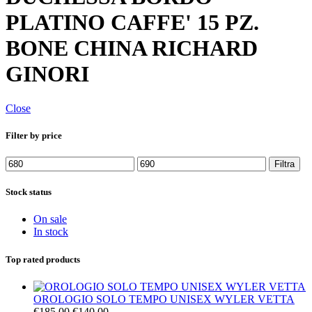
PLATINO CAFFE' 15 PZ.
BONE CHINA RICHARD
GINORI
Close
Filter by price
Prezzo
Prezzo
Filtra
Min
Max
Stock status
On sale
In stock
Top rated products
OROLOGIO SOLO TEMPO UNISEX WYLER VETTA
Il
Il
€
185,00
€
140,00