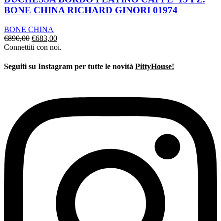
BONE CHINA RICHARD GINORI 01974
BONE CHINA
Il
Il
€
890,00
€
683,00
prezzo
prezzo
Connettiti con noi.
originale
attuale
era:
è:
Seguiti su Instagram per tutte le novità
PittyHouse!
€890,00.
€683,00.