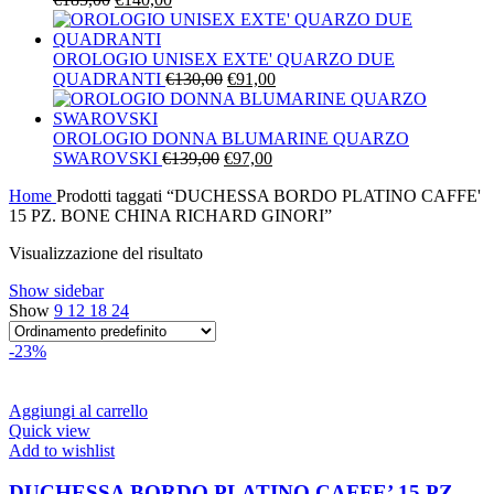
prezzo
prezzo
originale
attuale
era:
è:
OROLOGIO UNISEX EXTE' QUARZO DUE
€185,00.
€140,00.
Il
Il
QUADRANTI
€
130,00
€
91,00
prezzo
prezzo
originale
attuale
era:
è:
OROLOGIO DONNA BLUMARINE QUARZO
Il
€130,00.
Il
€91,00.
SWAROVSKI
€
139,00
€
97,00
prezzo
prezzo
Home
Prodotti taggati “DUCHESSA BORDO PLATINO CAFFE'
originale
attuale
15 PZ. BONE CHINA RICHARD GINORI”
era:
è:
€139,00.
€97,00.
Visualizzazione del risultato
Show sidebar
Show
9
12
18
24
-23%
Aggiungi al carrello
Quick view
Add to wishlist
DUCHESSA BORDO PLATINO CAFFE’ 15 PZ.