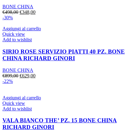
BONE CHINA
Il
Il
€
498,00
€
348,00
prezzo
prezzo
-30%
originale
attuale
era:
è:
Aggiungi al carrello
€498,00.
€348,00.
Quick view
Add to wishlist
SIRIO ROSE SERVIZIO PIATTI 40 PZ. BONE
CHINA RICHARD GINORI
BONE CHINA
Il
Il
€
899,00
€
629,00
prezzo
prezzo
-22%
originale
attuale
era:
è:
€899,00.
€629,00.
Aggiungi al carrello
Quick view
Add to wishlist
VALA BIANCO THE’ PZ. 15 BONE CHINA
RICHARD GINORI