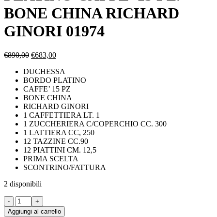
BONE CHINA RICHARD
GINORI 01974
Il
Il
€
890,00
€
683,00
prezzo
prezzo
DUCHESSA
originale
attuale
BORDO PLATINO
era:
è:
CAFFE’ 15 PZ
€890,00.
€683,00.
BONE CHINA
RICHARD GINORI
1 CAFFETTIERA LT. 1
1 ZUCCHERIERA C/COPERCHIO CC. 300
1 LATTIERA CC, 250
12 TAZZINE CC.90
12 PIATTINI CM. 12,5
PRIMA SCELTA
SCONTRINO/FATTURA
2 disponibili
DUCHESSA
BORDO
Aggiungi al carrello