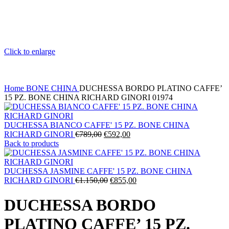
Click to enlarge
Home
BONE CHINA
DUCHESSA BORDO PLATINO CAFFE’
15 PZ. BONE CHINA RICHARD GINORI 01974
DUCHESSA BIANCO CAFFE' 15 PZ. BONE CHINA
Il
Il
RICHARD GINORI
€
789,00
€
592,00
prezzo
prezzo
Back to products
originale
attuale
era:
è:
€789,00.
€592,00.
DUCHESSA JASMINE CAFFE' 15 PZ. BONE CHINA
Il
Il
RICHARD GINORI
€
1.150,00
€
855,00
prezzo
prezzo
originale
attuale
DUCHESSA BORDO
era:
è:
€1.150,00.
€855,00.
PLATINO CAFFE’ 15 PZ.