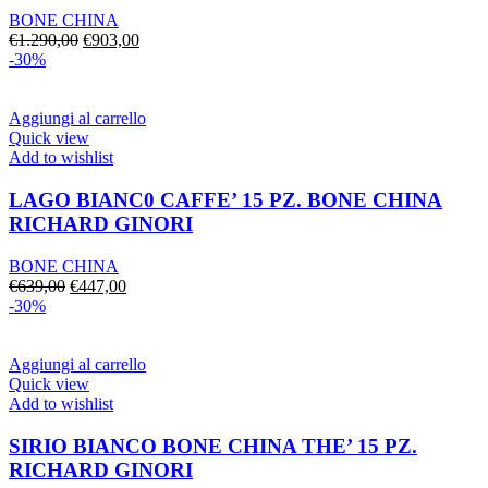
BONE CHINA
Il
Il
€
1.290,00
€
903,00
prezzo
prezzo
-30%
originale
attuale
era:
è:
€1.290,00.
€903,00.
Aggiungi al carrello
Quick view
Add to wishlist
LAGO BIANC0 CAFFE’ 15 PZ. BONE CHINA
RICHARD GINORI
BONE CHINA
Il
Il
€
639,00
€
447,00
prezzo
prezzo
-30%
originale
attuale
era:
è:
€639,00.
€447,00.
Aggiungi al carrello
Quick view
Add to wishlist
SIRIO BIANCO BONE CHINA THE’ 15 PZ.
RICHARD GINORI