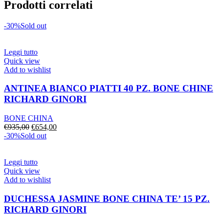
Prodotti correlati
-30%
Sold out
Leggi tutto
Quick view
Add to wishlist
ANTINEA BIANCO PIATTI 40 PZ. BONE CHINE
RICHARD GINORI
BONE CHINA
Il
Il
€
935,00
€
654,00
prezzo
prezzo
-30%
Sold out
originale
attuale
era:
è:
€935,00.
€654,00.
Leggi tutto
Quick view
Add to wishlist
DUCHESSA JASMINE BONE CHINA TE’ 15 PZ.
RICHARD GINORI