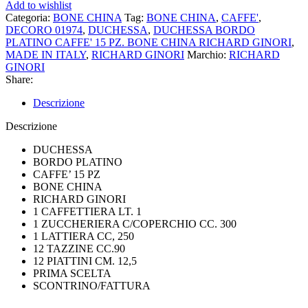
PLATINO
Add to wishlist
CAFFE'
Categoria:
BONE CHINA
Tag:
BONE CHINA
,
CAFFE'
,
15
DECORO 01974
,
DUCHESSA
,
DUCHESSA BORDO
PZ.
PLATINO CAFFE' 15 PZ. BONE CHINA RICHARD GINORI
,
BONE
MADE IN ITALY
,
RICHARD GINORI
Marchio:
RICHARD
CHINA
GINORI
RICHARD
Share:
GINORI
01974
Descrizione
quantità
Descrizione
DUCHESSA
BORDO PLATINO
CAFFE’ 15 PZ
BONE CHINA
RICHARD GINORI
1 CAFFETTIERA LT. 1
1 ZUCCHERIERA C/COPERCHIO CC. 300
1 LATTIERA CC, 250
12 TAZZINE CC.90
12 PIATTINI CM. 12,5
PRIMA SCELTA
SCONTRINO/FATTURA