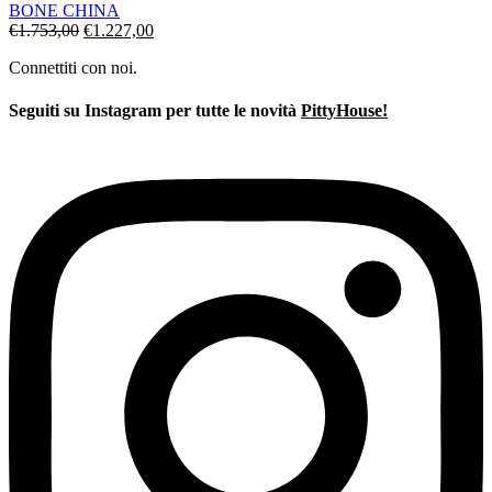
BONE CHINA
Il
Il
€
1.753,00
€
1.227,00
prezzo
prezzo
Connettiti con noi.
originale
attuale
era:
è:
€1.753,00.
€1.227,00.
Seguiti su Instagram per tutte le novità
PittyHouse!