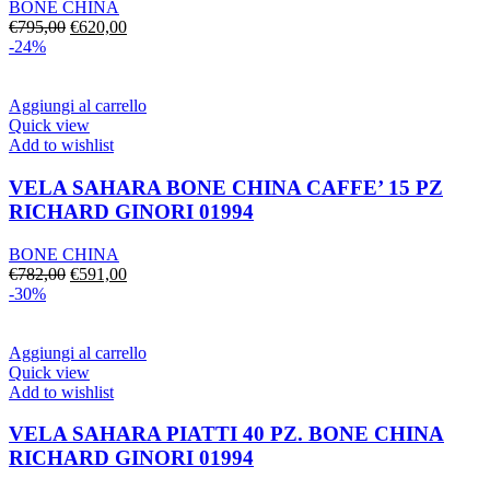
BONE CHINA
Il
Il
€
795,00
€
620,00
prezzo
prezzo
-24%
originale
attuale
era:
è:
€795,00.
€620,00.
Aggiungi al carrello
Quick view
Add to wishlist
VELA SAHARA BONE CHINA CAFFE’ 15 PZ
RICHARD GINORI 01994
BONE CHINA
Il
Il
€
782,00
€
591,00
prezzo
prezzo
-30%
originale
attuale
era:
è:
€782,00.
€591,00.
Aggiungi al carrello
Quick view
Add to wishlist
VELA SAHARA PIATTI 40 PZ. BONE CHINA
RICHARD GINORI 01994