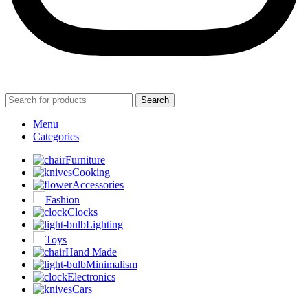
Search
Menu
Categories
Furniture
Cooking
Accessories
Fashion
Clocks
Lighting
Toys
Hand Made
Minimalism
Electronics
Cars