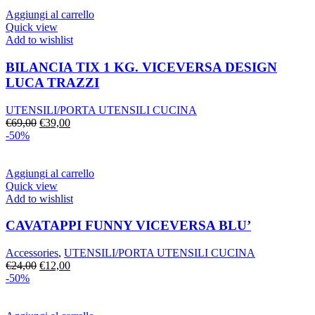
era:
è:
€24,00.
€12,00.
Aggiungi al carrello
Quick view
Add to wishlist
BILANCIA TIX 1 KG. VICEVERSA DESIGN
LUCA TRAZZI
UTENSILI/PORTA UTENSILI CUCINA
Il
Il
€
69,00
€
39,00
prezzo
prezzo
-50%
originale
attuale
era:
è:
€69,00.
€39,00.
Aggiungi al carrello
Quick view
Add to wishlist
CAVATAPPI FUNNY VICEVERSA BLU’
Accessories
,
UTENSILI/PORTA UTENSILI CUCINA
Il
Il
€
24,00
€
12,00
prezzo
prezzo
-50%
originale
attuale
era:
è: