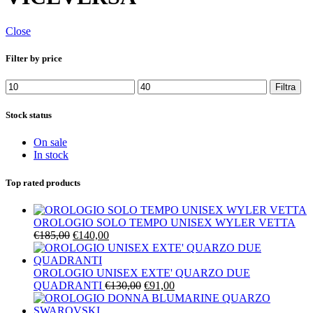
Close
Filter by price
Prezzo
Prezzo
Filtra
Min
Max
Stock status
On sale
In stock
Top rated products
OROLOGIO SOLO TEMPO UNISEX WYLER VETTA
Il
Il
€
185,00
€
140,00
prezzo
prezzo
originale
attuale
era:
è:
OROLOGIO UNISEX EXTE' QUARZO DUE
€185,00.
€140,00.
Il
Il
QUADRANTI
€
130,00
€
91,00
prezzo
prezzo
originale
attuale