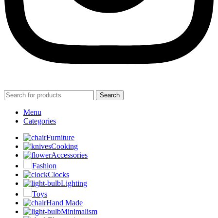
Search
Menu
Categories
Furniture
Cooking
Accessories
Fashion
Clocks
Lighting
Toys
Hand Made
Minimalism