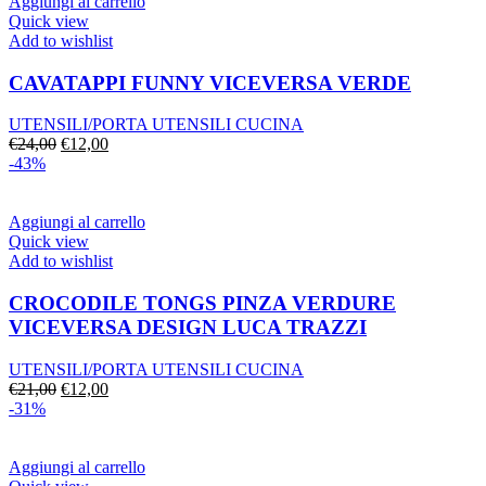
€24,00.
€12,00.
Aggiungi al carrello
Quick view
Add to wishlist
CAVATAPPI FUNNY VICEVERSA VERDE
UTENSILI/PORTA UTENSILI CUCINA
Il
Il
€
24,00
€
12,00
prezzo
prezzo
-43%
originale
attuale
era:
è:
€24,00.
€12,00.
Aggiungi al carrello
Quick view
Add to wishlist
CROCODILE TONGS PINZA VERDURE
VICEVERSA DESIGN LUCA TRAZZI
UTENSILI/PORTA UTENSILI CUCINA
Il
Il
€
21,00
€
12,00
prezzo
prezzo
-31%
originale
attuale
era:
è:
€21,00.
€12,00.
Aggiungi al carrello