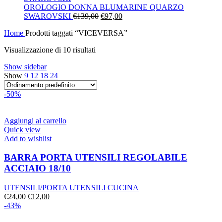
era:
è:
OROLOGIO DONNA BLUMARINE QUARZO
Il
€130,00.
Il
€91,00.
SWAROVSKI
€
139,00
€
97,00
prezzo
prezzo
Home
Prodotti taggati “VICEVERSA”
originale
attuale
era:
è:
Visualizzazione di 10 risultati
€139,00.
€97,00.
Show sidebar
Show
9
12
18
24
-50%
Aggiungi al carrello
Quick view
Add to wishlist
BARRA PORTA UTENSILI REGOLABILE
ACCIAIO 18/10
UTENSILI/PORTA UTENSILI CUCINA
Il
Il
€
24,00
€
12,00
prezzo
prezzo
-43%
originale
attuale