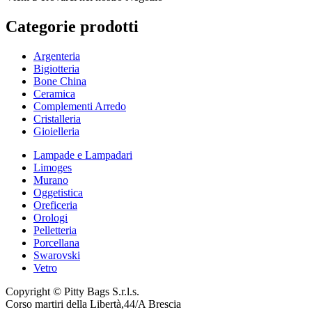
Categorie prodotti
Argenteria
Bigiotteria
Bone China
Ceramica
Complementi Arredo
Cristalleria
Gioielleria
Lampade e Lampadari
Limoges
Murano
Oggetistica
Oreficeria
Orologi
Pelletteria
Porcellana
Swarovski
Vetro
Copyright © Pitty Bags S.r.l.s.
Corso martiri della Libertà,44/A Brescia