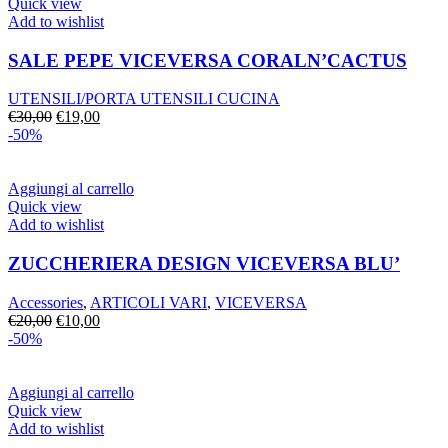
Quick view
Add to wishlist
SALE PEPE VICEVERSA CORALN’CACTUS
UTENSILI/PORTA UTENSILI CUCINA
Il
Il
€
30,00
€
19,00
prezzo
prezzo
-50%
originale
attuale
era:
è:
€30,00.
€19,00.
Aggiungi al carrello
Quick view
Add to wishlist
ZUCCHERIERA DESIGN VICEVERSA BLU’
Accessories
,
ARTICOLI VARI
,
VICEVERSA
Il
Il
€
20,00
€
10,00
prezzo
prezzo
-50%
originale
attuale
era:
è:
€20,00.
€10,00.
Aggiungi al carrello
Quick view
Add to wishlist