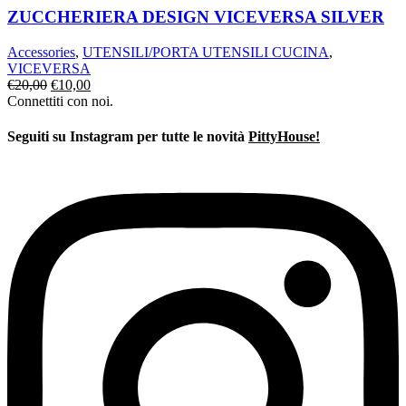
ZUCCHERIERA DESIGN VICEVERSA SILVER
Accessories
,
UTENSILI/PORTA UTENSILI CUCINA
,
VICEVERSA
Il
Il
€
20,00
€
10,00
prezzo
prezzo
Connettiti con noi.
originale
attuale
era:
è:
Seguiti su Instagram per tutte le novità
PittyHouse!
€20,00.
€10,00.