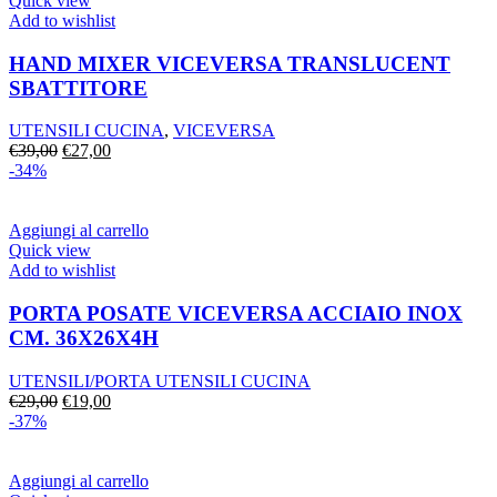
Quick view
Add to wishlist
HAND MIXER VICEVERSA TRANSLUCENT
SBATTITORE
UTENSILI CUCINA
,
VICEVERSA
Il
Il
€
39,00
€
27,00
prezzo
prezzo
-34%
originale
attuale
era:
è:
€39,00.
€27,00.
Aggiungi al carrello
Quick view
Add to wishlist
PORTA POSATE VICEVERSA ACCIAIO INOX
CM. 36X26X4H
UTENSILI/PORTA UTENSILI CUCINA
Il
Il
€
29,00
€
19,00
prezzo
prezzo
-37%
originale
attuale
era:
è:
€29,00.
€19,00.
Aggiungi al carrello