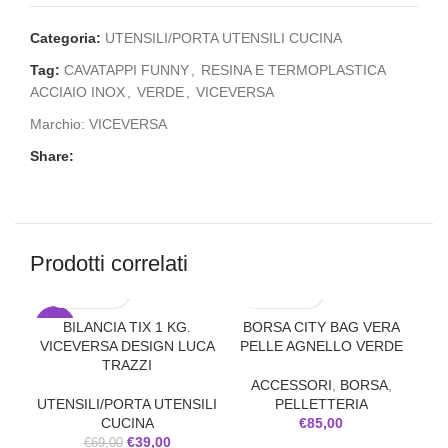
Categoria:
UTENSILI/PORTA UTENSILI CUCINA
Tag:
CAVATAPPI FUNNY
,
RESINA E TERMOPLASTICA
ACCIAIO INOX
,
VERDE
,
VICEVERSA
Marchio:
VICEVERSA
Share:
Prodotti correlati
BILANCIA TIX 1 KG.
BORSA CITY BAG VERA
-43%
-3
VICEVERSA DESIGN LUCA
PELLE AGNELLO VERDE
TRAZZI
ACCESSORI
,
BORSA
,
UTENSILI/PORTA UTENSILI
PELLETTERIA
C
CUCINA
€
85,00
PE
€
39,00
€
69,00
M