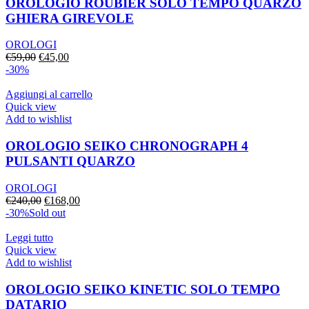
OROLOGIO ROUBIER SOLO TEMPO QUARZO
GHIERA GIREVOLE
OROLOGI
Il
Il
€
59,00
€
45,00
prezzo
prezzo
-30%
originale
attuale
era:
è:
Aggiungi al carrello
€59,00.
€45,00.
Quick view
Add to wishlist
OROLOGIO SEIKO CHRONOGRAPH 4
PULSANTI QUARZO
OROLOGI
Il
Il
€
240,00
€
168,00
prezzo
prezzo
-30%
Sold out
originale
attuale
era:
è:
Leggi tutto
€240,00.
€168,00.
Quick view
Add to wishlist
OROLOGIO SEIKO KINETIC SOLO TEMPO
DATARIO