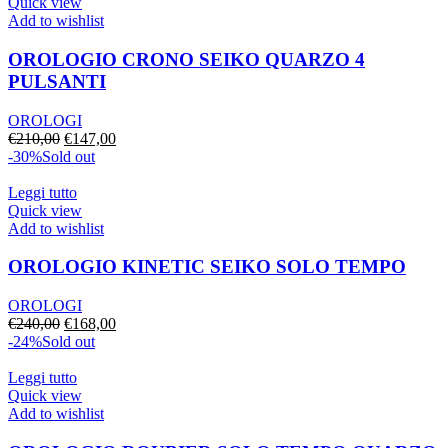
€245,00.
€171,00.
Quick view
Add to wishlist
OROLOGIO CRONO SEIKO QUARZO 4
PULSANTI
OROLOGI
Il
Il
€
210,00
€
147,00
prezzo
prezzo
-30%
Sold out
originale
attuale
era:
è:
Leggi tutto
€210,00.
€147,00.
Quick view
Add to wishlist
OROLOGIO KINETIC SEIKO SOLO TEMPO
OROLOGI
Il
Il
€
240,00
€
168,00
prezzo
prezzo
-24%
Sold out
originale
attuale
era:
è:
Leggi tutto
€240,00.
€168,00.
Quick view
Add to wishlist