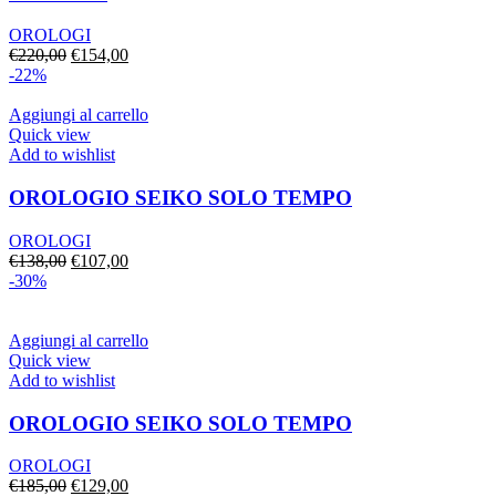
OROLOGI
Il
Il
€
220,00
€
154,00
prezzo
prezzo
-22%
originale
attuale
era:
è:
Aggiungi al carrello
€220,00.
€154,00.
Quick view
Add to wishlist
OROLOGIO SEIKO SOLO TEMPO
OROLOGI
Il
Il
€
138,00
€
107,00
prezzo
prezzo
-30%
originale
attuale
era:
è:
€138,00.
€107,00.
Aggiungi al carrello
Quick view
Add to wishlist
OROLOGIO SEIKO SOLO TEMPO
OROLOGI
Il
Il
€
185,00
€
129,00