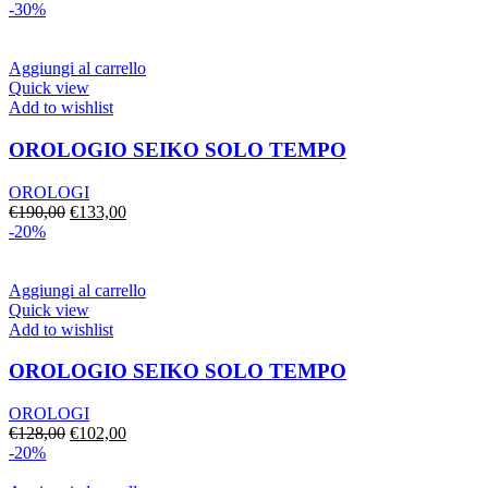
prezzo
prezzo
-30%
originale
attuale
era:
è:
€185,00.
€129,00.
Aggiungi al carrello
Quick view
Add to wishlist
OROLOGIO SEIKO SOLO TEMPO
OROLOGI
Il
Il
€
190,00
€
133,00
prezzo
prezzo
-20%
originale
attuale
era:
è:
€190,00.
€133,00.
Aggiungi al carrello
Quick view
Add to wishlist
OROLOGIO SEIKO SOLO TEMPO
OROLOGI
Il
Il
€
128,00
€
102,00
prezzo
prezzo
-20%
originale
attuale