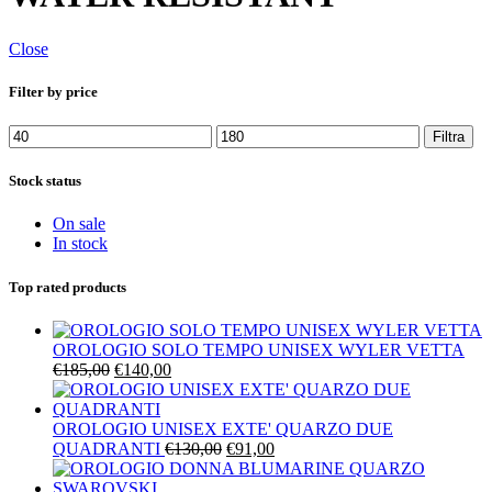
Close
Filter by price
Prezzo
Prezzo
Filtra
Min
Max
Stock status
On sale
In stock
Top rated products
OROLOGIO SOLO TEMPO UNISEX WYLER VETTA
Il
Il
€
185,00
€
140,00
prezzo
prezzo
originale
attuale
era:
è:
OROLOGIO UNISEX EXTE' QUARZO DUE
€185,00.
€140,00.
Il
Il
QUADRANTI
€
130,00
€
91,00
prezzo
prezzo
originale
attuale