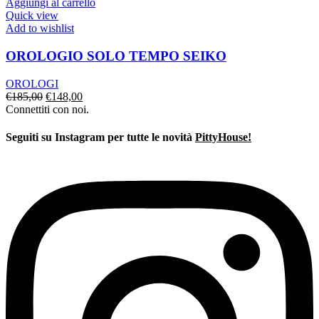
era:
è:
Aggiungi al carrello
€128,00.
€102,00.
Quick view
Add to wishlist
OROLOGIO SOLO TEMPO SEIKO
OROLOGI
Il
Il
€
185,00
€
148,00
prezzo
prezzo
Connettiti con noi.
originale
attuale
era:
è:
Seguiti su Instagram per tutte le novità
PittyHouse!
€185,00.
€148,00.