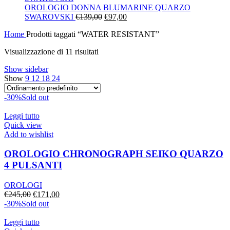
era:
è:
OROLOGIO DONNA BLUMARINE QUARZO
Il
€130,00.
Il
€91,00.
SWAROVSKI
€
139,00
€
97,00
prezzo
prezzo
Home
Prodotti taggati “WATER RESISTANT”
originale
attuale
era:
è:
Visualizzazione di 11 risultati
€139,00.
€97,00.
Show sidebar
Show
9
12
18
24
-30%
Sold out
Leggi tutto
Quick view
Add to wishlist
OROLOGIO CHRONOGRAPH SEIKO QUARZO
4 PULSANTI
OROLOGI
Il
Il
€
245,00
€
171,00
prezzo
prezzo
-30%
Sold out
originale
attuale
era:
è:
Leggi tutto