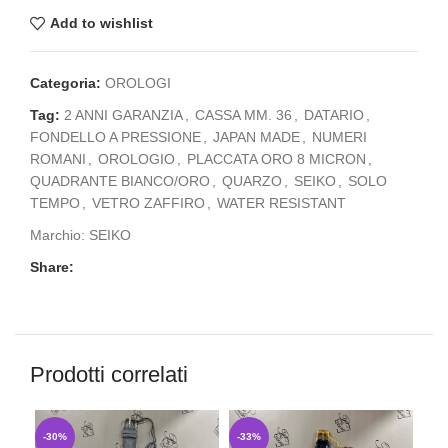
Add to wishlist
Categoria:
OROLOGI
Tag:
2 ANNI GARANZIA
,
CASSA MM. 36
,
DATARIO
,
FONDELLO A PRESSIONE
,
JAPAN MADE
,
NUMERI
ROMANI
,
OROLOGIO
,
PLACCATA ORO 8 MICRON
,
QUADRANTE BIANCO/ORO
,
QUARZO
,
SEIKO
,
SOLO
TEMPO
,
VETRO ZAFFIRO
,
WATER RESISTANT
Marchio:
SEIKO
Share:
Prodotti correlati
-30%
-33%
-3