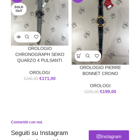
SOLD
OUT
OROLOGIO
CHRONOGRAPH SEIKO
BO
QUARZO 4 PULSANTI
QU
OROLOGIO PIERRE
OROLOGI
BONNET CRONO
€
171,00
€
245,00
OROLOGI
€
199,00
€
295,00
Connettiti con noi.
Seguiti su Instagram
Instagram