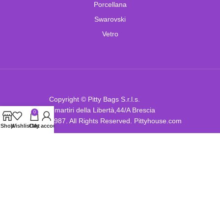
Porcellana
Swarovski
Vetro
Copyright © Pitty Bags S.r.l.s.
Corso martiri della Libertà,44/A Brescia
0
P.I. : 04412680987. All Rights Reserved. Pittyhouse.com
Shop
Wishlist
Cart
My account