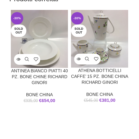
-30%
-30%
-2
SOLD
SOLD
SO
OUT
OUT
O
DU
ATHENA BOTTICELLI
ANTINEA BIANCO PIATTI 40
CAFFE’ 15 PZ. BONE CHINA
PZ. BONE CHINE RICHARD
C
RICHARD GINORI
GINORI
BONE CHINA
BONE CHINA
€
381,00
€
654,00
€
545,00
€
935,00