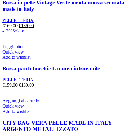
Borsa in pelle Vintage Verde menta nuova scontata
made in Italy
PELLETTERIA
Il
Il
€
169,00
€
139,00
prezzo
prezzo
-13%
Sold out
originale
attuale
era:
è:
€169,00.
€139,00.
Leggi tutto
Quick view
Add to wishlist
Borsa patch borchie L nuova introvabile
PELLETTERIA
Il
Il
€
159,00
€
139,00
prezzo
prezzo
originale
attuale
era:
è:
Aggiungi al carrello
€159,00.
€139,00.
Quick view
Add to wishlist
CITY BAG VERA PELLE MADE IN ITALY
ARGENTO METALLIZZATO