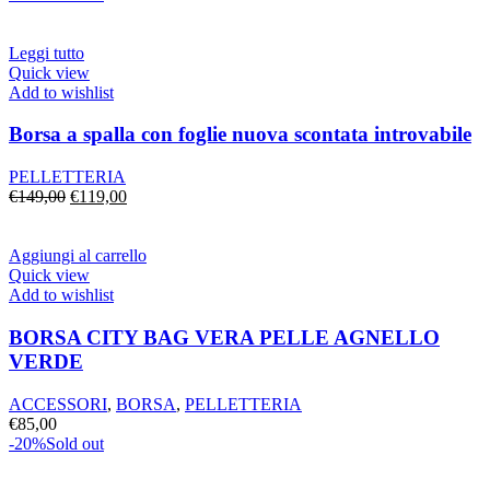
originale
attuale
era:
è:
€169,00.
€139,00.
Leggi tutto
Quick view
Add to wishlist
Borsa a spalla con foglie nuova scontata introvabile
PELLETTERIA
Il
Il
€
149,00
€
119,00
prezzo
prezzo
originale
attuale
era:
è:
Aggiungi al carrello
€149,00.
€119,00.
Quick view
Add to wishlist
BORSA CITY BAG VERA PELLE AGNELLO
VERDE
ACCESSORI
,
BORSA
,
PELLETTERIA
€
85,00
-20%
Sold out