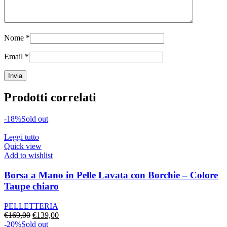
Nome
*
Email
*
Prodotti correlati
-18%
Sold out
Leggi tutto
Quick view
Add to wishlist
Borsa a Mano in Pelle Lavata con Borchie – Colore
Taupe chiaro
PELLETTERIA
Il
Il
€
169,00
€
139,00
prezzo
prezzo
-20%
Sold out