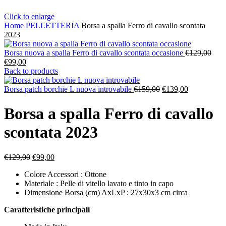
Click to enlarge
Home
PELLETTERIA
Borsa a spalla Ferro di cavallo scontata
2023
Il
Borsa nuova a spalla Ferro di cavallo scontata occasione
€
129,00
Il
prez
€
99,00
prezzo
orig
Back to products
attuale
era:
è:
Il
Il
€129
Borsa patch borchie L nuova introvabile
€
159,00
€
139,00
€99,00.
prezzo
prezzo
originale
attuale
Borsa a spalla Ferro di cavallo
era:
è:
€159,00.
€139,00.
scontata 2023
Il
Il
€
129,00
€
99,00
prezzo
prezzo
Colore Accessori : Ottone
originale
attuale
Materiale : Pelle di vitello lavato e tinto in capo
era:
è:
Dimensione Borsa (cm) AxLxP : 27x30x3 cm circa
€129,00.
€99,00.
Caratteristiche principali