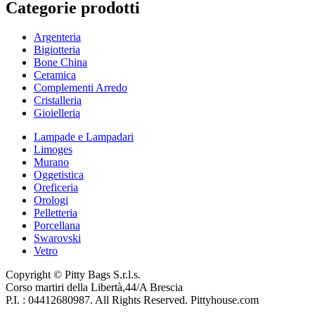
Categorie prodotti
Argenteria
Bigiotteria
Bone China
Ceramica
Complementi Arredo
Cristalleria
Gioielleria
Lampade e Lampadari
Limoges
Murano
Oggetistica
Oreficeria
Orologi
Pelletteria
Porcellana
Swarovski
Vetro
Copyright © Pitty Bags S.r.l.s.
Corso martiri della Libertà,44/A Brescia
P.I. : 04412680987. All Rights Reserved. Pittyhouse.com