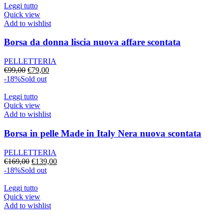
Leggi tutto
Quick view
Add to wishlist
Borsa da donna liscia nuova affare scontata
PELLETTERIA
Il
Il
€
99,00
€
79,00
prezzo
prezzo
-18%
Sold out
originale
attuale
era:
è:
Leggi tutto
€99,00.
€79,00.
Quick view
Add to wishlist
Borsa in pelle Made in Italy Nera nuova scontata
PELLETTERIA
Il
Il
€
169,00
€
139,00
prezzo
prezzo
-18%
Sold out
originale
attuale
era:
è:
Leggi tutto
€169,00.
€139,00.
Quick view
Add to wishlist