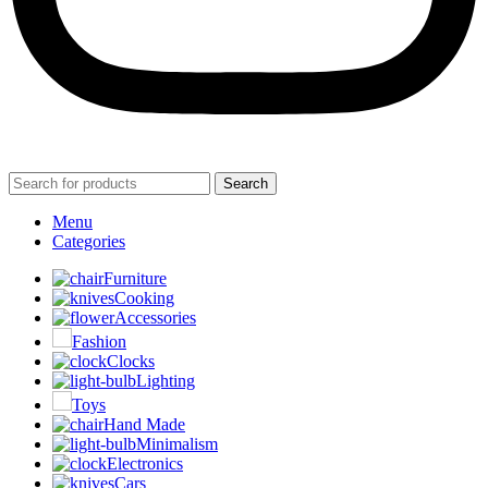
Search
Menu
Categories
Furniture
Cooking
Accessories
Fashion
Clocks
Lighting
Toys
Hand Made
Minimalism
Electronics
Cars