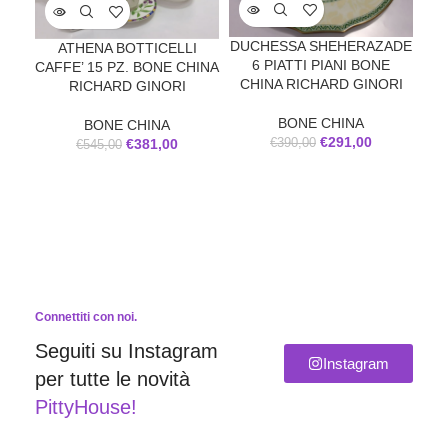
DUCHESSA SHEHERAZADE
P
ATHENA BOTTICELLI
6 PIATTI PIANI BONE
GI
CAFFE’ 15 PZ. BONE CHINA
CHINA RICHARD GINORI
RICHARD GINORI
BONE CHINA
BONE CHINA
€
291,00
€
390,00
€
381,00
€
545,00
Connettiti con noi.
Seguiti su Instagram
Instagram
per tutte le novità
PittyHouse!