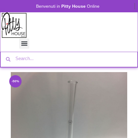
Benvenuti in
Pitty House
Online
-50%