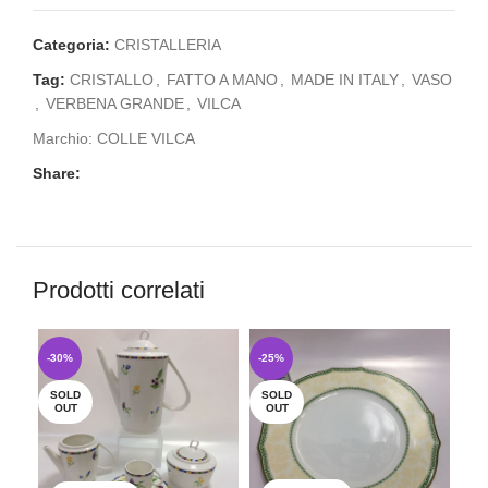
Categoria:
CRISTALLERIA
Tag:
CRISTALLO
,
FATTO A MANO
,
MADE IN ITALY
,
VASO
,
VERBENA GRANDE
,
VILCA
Marchio:
COLLE VILCA
Share:
Prodotti correlati
-30%
-25%
-1
SOLD
SOLD
OUT
OUT